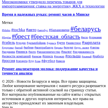
Минэкономики утвердило перечень товаров для
импортозамещения: ставка на энергетику, ЖКХ и технологии
Время в надежных руках: ремонт часов в Минске
Метки
#беларусь
#авто
#tochka
#барановичи
#blizko
#автобус
#брест
#брестская_область
#германия
#вело
#берёза
#зарплата
#гибель
#дети
#животное
#дальнобойщик
#гродно
#деньга
#контрабанда
#литва
#кредит
#здоровье
#китай
#кобрин
#кража
#курс_валют
#минск
#налог
#мото
#мошенничество
#недвижимость
#медицина
#польша
#работа
#новости компаний
#пинск
#пожар
#пенсия
#пьяный
#россия
#футбол
#сигарета
#суд
#школа
#сша
Ремонт анализаторов молока: поддержание качества и
точности анализа
© 2026 - Новости Беларуси и мира. Все права защищены.
Любое копирование материалов с нашего ресурса разрешается
только с обратной активной ссылкой на страницу статьи.
Все материалы опубликованные на сайте взяты с открытых
источников и других порталов интернета, все права на
авторство принадлежат их законным владельцам.
Sign in