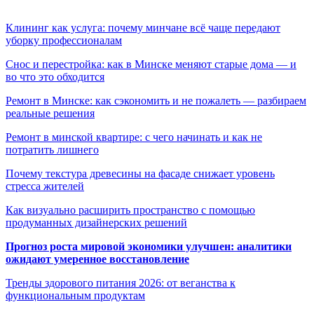
Клининг как услуга: почему минчане всё чаще передают
уборку профессионалам
Снос и перестройка: как в Минске меняют старые дома — и
во что это обходится
Ремонт в Минске: как сэкономить и не пожалеть — разбираем
реальные решения
Ремонт в минской квартире: с чего начинать и как не
потратить лишнего
Почему текстура древесины на фасаде снижает уровень
стресса жителей
Как визуально расширить пространство с помощью
продуманных дизайнерских решений
Прогноз роста мировой экономики улучшен: аналитики
ожидают умеренное восстановление
Тренды здорового питания 2026: от веганства к
функциональным продуктам