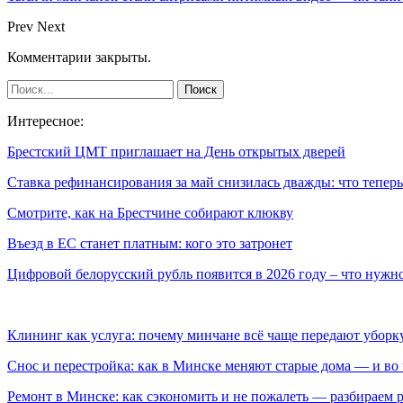
Prev
Next
Комментарии закрыты.
Интересное:
Брестский ЦМТ приглашает на День открытых дверей
Ставка рефинансирования за май снизилась дважды: что тепе
Смотрите, как на Брестчине собирают клюкву
Въезд в ЕС станет платным: кого это затронет
Цифровой белорусский рубль появится в 2026 году – что нуж
Клининг как услуга: почему минчане всё чаще передают убор
Снос и перестройка: как в Минске меняют старые дома — и во 
Ремонт в Минске: как сэкономить и не пожалеть — разбираем 