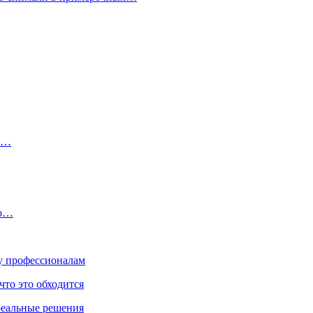
рь…
но…
ку профессионалам
что это обходится
реальные решения