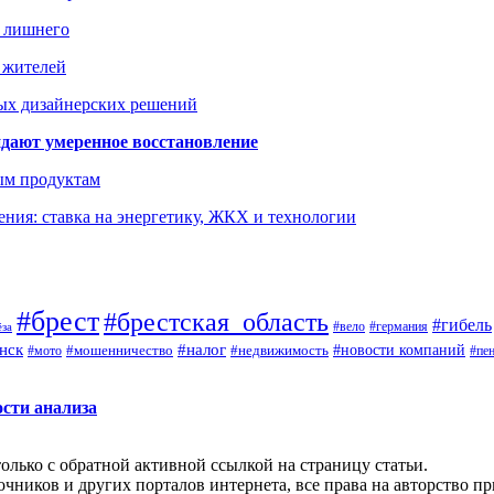
ь лишнего
а жителей
ых дизайнерских решений
дают умеренное восстановление
ым продуктам
ния: ставка на энергетику, ЖКХ и технологии
#брест
#брестская_область
#гибель
#германия
#вело
ёза
нск
#налог
#новости компаний
#мото
#мошенничество
#недвижимость
#пе
ости анализа
олько с обратной активной ссылкой на страницу статьи.
чников и других порталов интернета, все права на авторство п