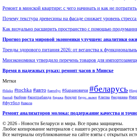
Ремонт в минской квартире: с чего начинать и как не потратит
Почему текстура древесины на фасаде снижает уровень стресс
Как визуально расширить пространство с помощью продуманн
Прогноз роста мировой экономики улучшен: аналитики ожи
Тренды здорового питания 2026: от веганства к функциональн
Минэкономики утвердило перечень товаров для импортозамеще
Время в надежных руках: ремонт часов в Минске
Метки
#беларусь
#авто
#tochka
#барановичи
#blizko
#автобус
#бер
#ми
#контрабанда
#литва
#кредит
#китай
#кобрин
#кража
#курс_валют
#медицина
#футбол
#школа
Ремонт анализаторов молока: поддержание качества и точн
© 2026 - Новости Беларуси и мира. Все права защищены.
Любое копирование материалов с нашего ресурса разрешается т
Все материалы опубликованные на сайте взяты с открытых исто