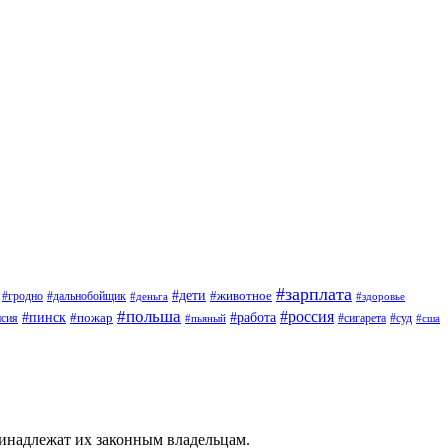
#зарплата
#дети
#животное
#дальнобойщик
#гродно
#деньга
#здоровье
#польша
#россия
#работа
#пинск
#пожар
#сигарета
#суд
нсия
#пьяный
#сша
ринадлежат их законным владельцам.