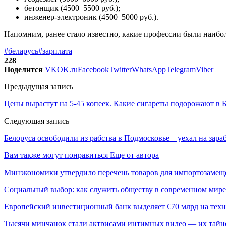
бетонщик (4500–5500 руб.);
инженер-электроник (4500–5000 руб.).
Напомним, ранее стало известно, какие профессии были наибол
#беларусь
#зарплата
228
Поделится
VK
OK.ru
Facebook
Twitter
WhatsApp
Telegram
Viber
Предыдущая запись
Цены вырастут на 5-45 копеек. Какие сигареты подорожают в 
Следующая запись
Белоруса освободили из рабства в Подмосковье – уехал на зара
Вам также могут понравиться
Еще от автора
Минэкономики утвердило перечень товаров для импортозамеще
Социальный выбор: как служить обществу в современном мире
Европейский инвестиционный банк выделяет €70 млрд на техн
Тысячи минчанок стали актрисами интимных видео — их тай