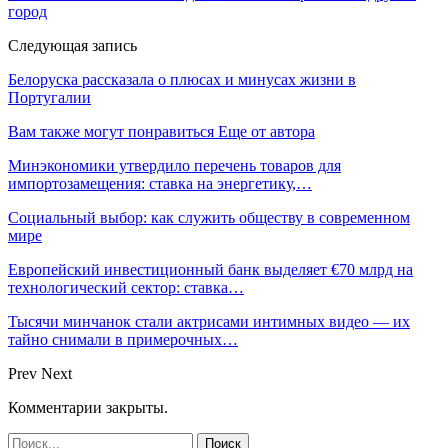
город
Следующая запись
Белоруска рассказала о плюсах и минусах жизни в
Португалии
Вам также могут понравиться
Еще от автора
Минэкономики утвердило перечень товаров для
импортозамещения: ставка на энергетику,…
Социальный выбор: как служить обществу в современном
мире
Европейский инвестиционный банк выделяет €70 млрд на
технологический сектор: ставка…
Тысячи минчанок стали актрисами интимных видео — их
тайно снимали в примерочных…
Prev
Next
Комментарии закрыты.