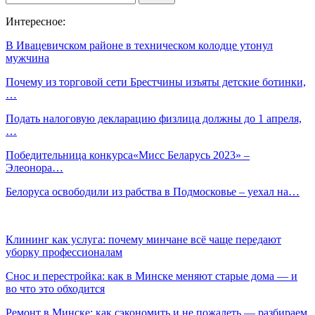
Интересное:
В Ивацевичском районе в техническом колодце утонул
мужчина
Почему из торговой сети Брестчины изъяты детские ботинки,
…
Подать налоговую декларацию физлица должны до 1 апреля,
…
Победительница конкурса«Мисс Беларусь 2023» –
Элеонора…
Белоруса освободили из рабства в Подмосковье – уехал на…
Клининг как услуга: почему минчане всё чаще передают
уборку профессионалам
Снос и перестройка: как в Минске меняют старые дома — и
во что это обходится
Ремонт в Минске: как сэкономить и не пожалеть — разбираем