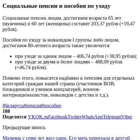
Социальные пенсии и пособия по уходу
Социальные пенсии лицам, достигшим возраста 65 лет
(мужчины) и 60 лет (женщины) составят 203,37 рубля (+19,47
рубля).
Пособия по уходу за инвалидом I группы либо лицом,
достигшим 80-летнего возраста также увеличатся:
при уходе за одним лицом – 406,74 рубля (+38,95 рубля);
при уходе за двумя и более лицами – 488,09 рубля
(+46,74 рубля).
Помимо этого, повысятся надбавки к пенсиям для отдельных
категорий граждан нашей страны (участников ВОВ,
блокадников и узников концлагерей, воинов-
интернационалистов, инвалидов с детства и т.д.).
#беларусь
#пенсия
#пособие
188
Поделится
VK
OK.ru
Facebook
Twitter
WhatsApp
Telegram
Viber
Предыдущая запись
Мальчик с семи лет жил один. Его мать переехала в другой