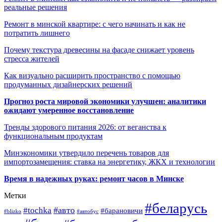
реальные решения
Ремонт в минской квартире: с чего начинать и как не
потратить лишнего
Почему текстура древесины на фасаде снижает уровень
стресса жителей
Как визуально расширить пространство с помощью
продуманных дизайнерских решений
Прогноз роста мировой экономики улучшен: аналитики
ожидают умеренное восстановление
Тренды здорового питания 2026: от веганства к
функциональным продуктам
Минэкономики утвердило перечень товаров для
импортозамещения: ставка на энергетику, ЖКХ и технологии
Время в надежных руках: ремонт часов в Минске
Метки
#беларусь
#авто
#tochka
#барановичи
#blizko
#автобус