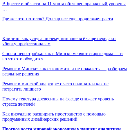
В Бресте и области на 11 марта объявлен оранжевый уровень:
…
Где же этот потолок? Доллар все еще продолжает расти
Клининг как услуга: почему минчане всё чаще передают
уборку профессионалам
Снос и перестройка: как в Минске меняют старые дома — и
во что это обходится
Ремонт в Минске: как сэкономить и не пожалеть — разбираем
реальные решения
Ремонт в минской квартире: с чего начинать и как не
потратить лишнего
Почему текстура древесины на фасаде снижает уровень
стресса жителей
Как визуально расширить пространство с помощью
продуманных дизайнерских решений
Прогноз роста мировой экономики улучшен: аналитики