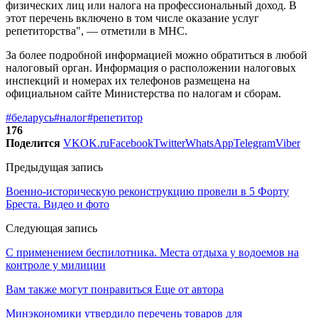
физических лиц или налога на профессиональный доход. В
этот перечень включено в том числе оказание услуг
репетиторства", — отметили в МНС.
За более подробной информацией можно обратиться в любой
налоговый орган. Информация о расположении налоговых
инспекций и номерах их телефонов размещена на
официальном сайте Министерства по налогам и сборам.
#беларусь
#налог
#репетитор
176
Поделится
VK
OK.ru
Facebook
Twitter
WhatsApp
Telegram
Viber
Предыдущая запись
Военно-историческую реконструкцию провели в 5 Форту
Бреста. Видео и фото
Следующая запись
С применением беспилотника. Места отдыха у водоемов на
контроле у милиции
Вам также могут понравиться
Еще от автора
Минэкономики утвердило перечень товаров для