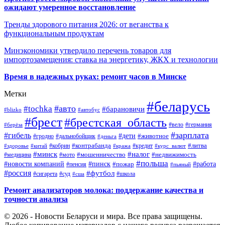
ожидают умеренное восстановление
Тренды здорового питания 2026: от веганства к
функциональным продуктам
Минэкономики утвердило перечень товаров для
импортозамещения: ставка на энергетику, ЖКХ и технологии
Время в надежных руках: ремонт часов в Минске
Метки
#беларусь
#авто
#tochka
#барановичи
#blizko
#автобус
#брест
#брестская_область
#германия
#вело
#берёза
#зарплата
#гибель
#дети
#животное
#дальнобойщик
#гродно
#деньга
#контрабанда
#литва
#кредит
#здоровье
#китай
#кобрин
#кража
#курс_валют
#минск
#налог
#мото
#мошенничество
#недвижимость
#медицина
#польша
#работа
#новости компаний
#пинск
#пожар
#пенсия
#пьяный
#россия
#футбол
#сигарета
#суд
#школа
#сша
Ремонт анализаторов молока: поддержание качества и
точности анализа
© 2026 - Новости Беларуси и мира. Все права защищены.