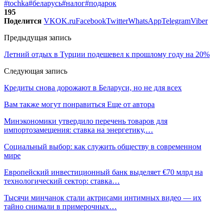
#tochka
#беларусь
#налог
#подарок
195
Поделится
VK
OK.ru
Facebook
Twitter
WhatsApp
Telegram
Viber
Предыдущая запись
Летний отдых в Турции подешевел к прошлому году на 20%
Следующая запись
Кредиты снова дорожают в Беларуси, но не для всех
Вам также могут понравиться
Еще от автора
Минэкономики утвердило перечень товаров для
импортозамещения: ставка на энергетику,…
Социальный выбор: как служить обществу в современном
мире
Европейский инвестиционный банк выделяет €70 млрд на
технологический сектор: ставка…
Тысячи минчанок стали актрисами интимных видео — их
тайно снимали в примерочных…