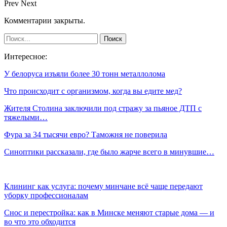
Prev
Next
Комментарии закрыты.
Интересное:
У белоруса изъяли более 30 тонн металлолома
Что происходит с организмом, когда вы едите мед?
Жителя Столина заключили под стражу за пьяное ДТП с
тяжелыми…
Фура за 34 тысячи евро? Таможня не поверила
Синоптики рассказали, где было жарче всего в минувшие…
Клининг как услуга: почему минчане всё чаще передают
уборку профессионалам
Снос и перестройка: как в Минске меняют старые дома — и
во что это обходится