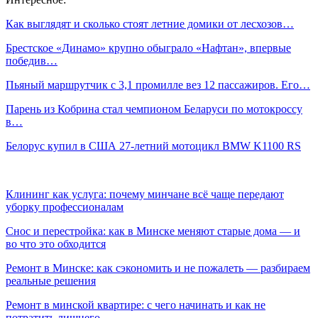
Как выглядят и сколько стоят летние домики от лесхозов…
Брестское «Динамо» крупно обыграло «Нафтан», впервые
победив…
Пьяный маршрутчик с 3,1 промилле вез 12 пассажиров. Его…
Парень из Кобрина стал чемпионом Беларуси по мотокроссу
в…
Белорус купил в США 27-летний мотоцикл BMW K1100 RS
Клининг как услуга: почему минчане всё чаще передают
уборку профессионалам
Снос и перестройка: как в Минске меняют старые дома — и
во что это обходится
Ремонт в Минске: как сэкономить и не пожалеть — разбираем
реальные решения
Ремонт в минской квартире: с чего начинать и как не
потратить лишнего