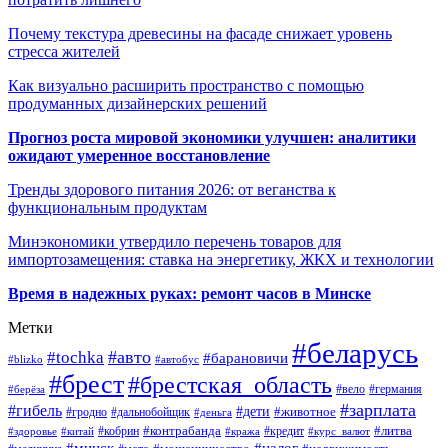
Почему текстура древесины на фасаде снижает уровень
стресса жителей
Как визуально расширить пространство с помощью
продуманных дизайнерских решений
Прогноз роста мировой экономики улучшен: аналитики
ожидают умеренное восстановление
Тренды здорового питания 2026: от веганства к
функциональным продуктам
Минэкономики утвердило перечень товаров для
импортозамещения: ставка на энергетику, ЖКХ и технологии
Время в надежных руках: ремонт часов в Минске
Метки
#беларусь
#авто
#tochka
#барановичи
#blizko
#автобус
#брест
#брестская_область
#германия
#вело
#берёза
#зарплата
#гибель
#дети
#животное
#дальнобойщик
#гродно
#деньга
#контрабанда
#литва
#кредит
#здоровье
#китай
#кобрин
#кража
#курс_валют
#минск