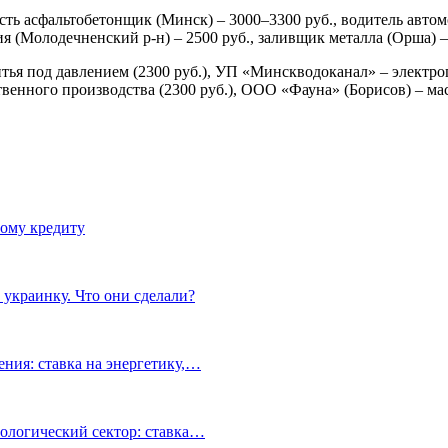
сть асфальтобетонщик (Минск) – 3000–3300 руб., водитель автом
я (Молодечненский р-н) – 2500 руб., заливщик металла (Орша) –
ья под давлением (2300 руб.), УП «Минскводоканал» – электро
енного производства (2300 руб.), ООО «Фауна» (Борисов) – маст
ному кредиту
 украинку. Что они сделали?
ния: ставка на энергетику,…
ологический сектор: ставка…