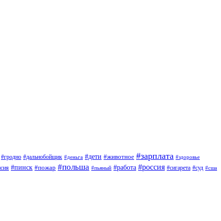
#зарплата
#дети
#животное
#дальнобойщик
#гродно
#деньга
#здоровье
#польша
#россия
#работа
#пинск
#пожар
#сигарета
#суд
нсия
#пьяный
#сша