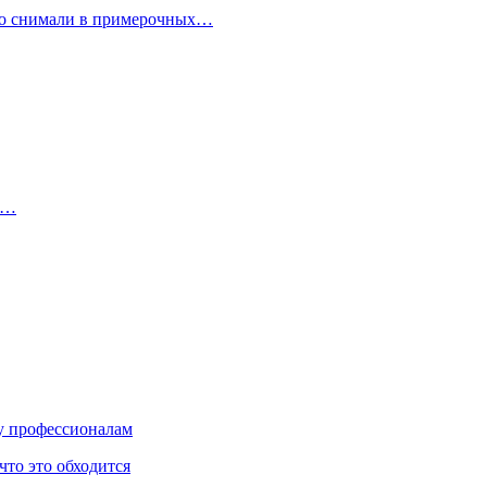
но снимали в примерочных…
.…
ку профессионалам
что это обходится