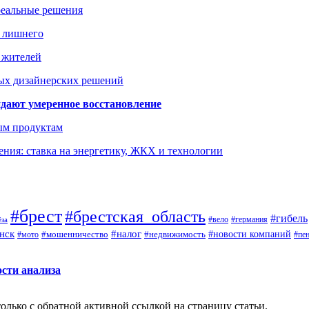
реальные решения
ь лишнего
а жителей
ых дизайнерских решений
дают умеренное восстановление
ым продуктам
ния: ставка на энергетику, ЖКХ и технологии
#брест
#брестская_область
#гибель
#германия
#вело
ёза
нск
#налог
#новости компаний
#мото
#мошенничество
#недвижимость
#пе
ости анализа
олько с обратной активной ссылкой на страницу статьи.