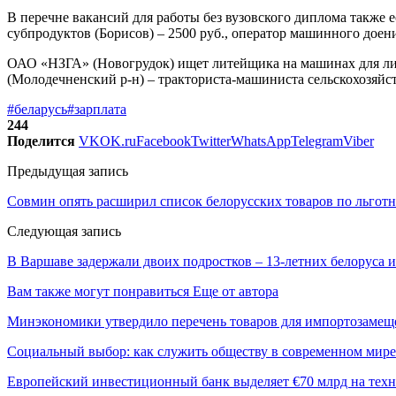
В перечне вакансий для работы без вузовского диплома также е
субпродуктов (Борисов) – 2500 руб., оператор машинного доени
ОАО «НЗГА» (Новогрудок) ищет литейщика на машинах для лит
(Молодечненский р-н) – тракториста-машиниста сельскохозяйств
#беларусь
#зарплата
244
Поделится
VK
OK.ru
Facebook
Twitter
WhatsApp
Telegram
Viber
Предыдущая запись
Совмин опять расширил список белорусских товаров по льгот
Следующая запись
В Варшаве задержали двоих подростков – 13-летних белоруса и
Вам также могут понравиться
Еще от автора
Минэкономики утвердило перечень товаров для импортозамеще
Социальный выбор: как служить обществу в современном мире
Европейский инвестиционный банк выделяет €70 млрд на техн