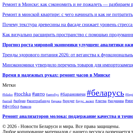
Ремонт в Минске: как сэкономить и не пожалеть — разбираем 
Ремонт в минской квартире: с чего начинать и как не потратит
Почему текстура древесины на фасаде снижает уровень стресс
Как визуально расширить пространство с помощью продуманн
Прогноз роста мировой экономики улучшен: аналитики ожи
Тренды здорового питания 2026: от веганства к функциональн
Минэкономики утвердило перечень товаров для импортозамеще
Время в надежных руках: ремонт часов в Минске
Метки
#беларусь
#авто
#tochka
#барановичи
#blizko
#автобус
#бер
#ми
#контрабанда
#литва
#кредит
#китай
#кобрин
#кража
#курс_валют
#медицина
#футбол
#школа
Ремонт анализаторов молока: поддержание качества и точн
© 2026 - Новости Беларуси и мира. Все права защищены.
Любое копирование материалов с нашего ресурса разрешается т