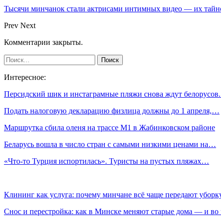
Тысячи минчанок стали актрисами интимных видео — их тай
Prev
Next
Комментарии закрыты.
Интересное:
Персидский шик и инстаграмные пляжи снова ждут белорусов
Подать налоговую декларацию физлица должны до 1 апреля,…
Маршрутка сбила оленя на трассе М1 в Жабинковском районе
Беларусь вошла в число стран с самыми низкими ценами на…
«Что-то Турция испортилась». Туристы на пустых пляжах…
Клининг как услуга: почему минчане всё чаще передают убор
Снос и перестройка: как в Минске меняют старые дома — и во 