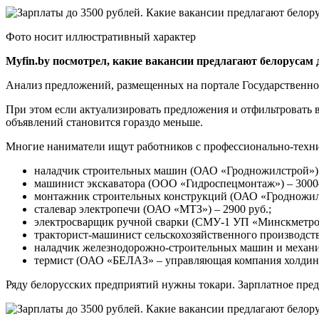
Фото носит иллюстративный характер
Myfin.by посмотрел, какие вакансии предлагают белорусам 
Анализ предложений, размещенных на портале Государственной 
При этом если актуализировать предложения и отфильтровать в
объявлений становится гораздо меньше.
Многие наниматели ищут работников с профессионально-технич
наладчик строительных машин (ОАО «Гродножилстрой») –
машинист экскаватора (ООО «Гидроспецмонтаж») – 3000–
монтажник строительных конструкций (ОАО «Гродножилс
сталевар электропечи (ОАО «МТЗ») – 2900 руб.;
электросварщик ручной сварки (СМУ-1 УП «Минскметрос
тракторист-машинист сельскохозяйственного производств
наладчик железнодорожно-строительных машин и механиз
термист (ОАО «БЕЛАЗ» – управляющая компания холди
Ряду белорусских предприятий нужны токари. Зарплатное пред