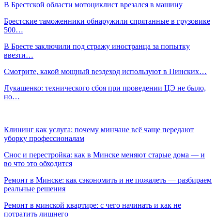
В Брестской области мотоциклист врезался в машину
Брестские таможенники обнаружили спрятанные в грузовике
500…
В Бресте заключили под стражу иностранца за попытку
ввезти…
Смотрите, какой мощный вездеход используют в Пинских…
Лукашенко: технического сбоя при проведении ЦЭ не было,
но…
Клининг как услуга: почему минчане всё чаще передают
уборку профессионалам
Снос и перестройка: как в Минске меняют старые дома — и
во что это обходится
Ремонт в Минске: как сэкономить и не пожалеть — разбираем
реальные решения
Ремонт в минской квартире: с чего начинать и как не
потратить лишнего