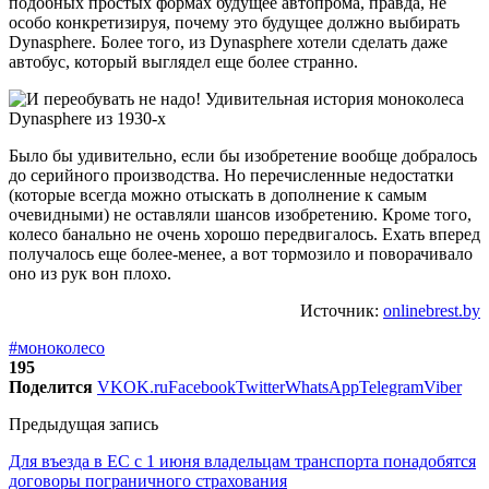
подобных простых формах будущее автопрома, правда, не
особо конкретизируя, почему это будущее должно выбирать
Dynasphere. Более того, из Dynasphere хотели сделать даже
автобус, который выглядел еще более странно.
Было бы удивительно, если бы изобретение вообще добралось
до серийного производства. Но перечисленные недостатки
(которые всегда можно отыскать в дополнение к самым
очевидными) не оставляли шансов изобретению. Кроме того,
колесо банально не очень хорошо передвигалось. Ехать вперед
получалось еще более-менее, а вот тормозило и поворачивало
оно из рук вон плохо.
Источник:
onlinebrest.by
#моноколесо
195
Поделится
VK
OK.ru
Facebook
Twitter
WhatsApp
Telegram
Viber
Предыдущая запись
Для въезда в ЕС с 1 июня владельцам транспорта понадобятся
договоры пограничного страхования