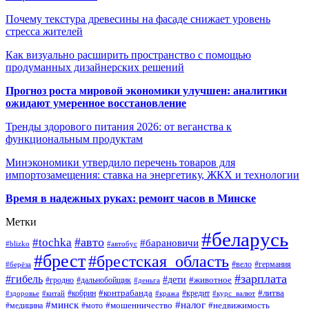
Почему текстура древесины на фасаде снижает уровень
стресса жителей
Как визуально расширить пространство с помощью
продуманных дизайнерских решений
Прогноз роста мировой экономики улучшен: аналитики
ожидают умеренное восстановление
Тренды здорового питания 2026: от веганства к
функциональным продуктам
Минэкономики утвердило перечень товаров для
импортозамещения: ставка на энергетику, ЖКХ и технологии
Время в надежных руках: ремонт часов в Минске
Метки
#беларусь
#авто
#tochka
#барановичи
#blizko
#автобус
#брест
#брестская_область
#германия
#вело
#берёза
#зарплата
#гибель
#дети
#животное
#дальнобойщик
#гродно
#деньга
#контрабанда
#литва
#кредит
#здоровье
#китай
#кобрин
#кража
#курс_валют
#минск
#налог
#мото
#мошенничество
#недвижимость
#медицина