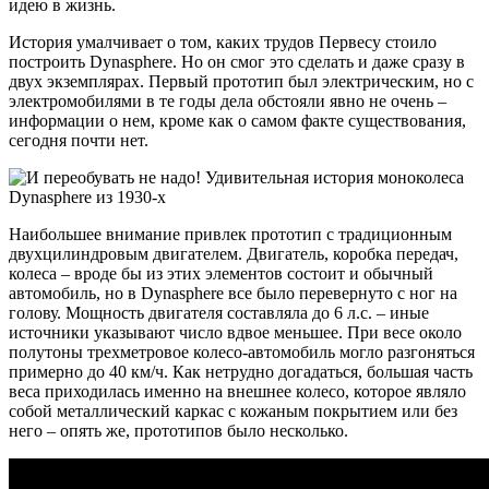
идею в жизнь.
История умалчивает о том, каких трудов Первесу стоило
построить Dynasphere. Но он смог это сделать и даже сразу в
двух экземплярах. Первый прототип был электрическим, но с
электромобилями в те годы дела обстояли явно не очень –
информации о нем, кроме как о самом факте существования,
сегодня почти нет.
Наибольшее внимание привлек прототип с традиционным
двухцилиндровым двигателем. Двигатель, коробка передач,
колеса – вроде бы из этих элементов состоит и обычный
автомобиль, но в Dynasphere все было перевернуто с ног на
голову. Мощность двигателя составляла до 6 л.с. – иные
источники указывают число вдвое меньшее. При весе около
полутоны трехметровое колесо-автомобиль могло разгоняться
примерно до 40 км/ч. Как нетрудно догадаться, большая часть
веса приходилась именно на внешнее колесо, которое являло
собой металлический каркас с кожаным покрытием или без
него – опять же, прототипов было несколько.