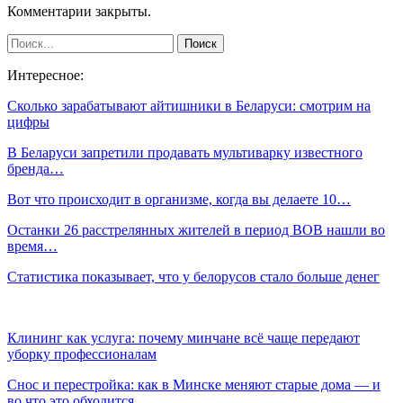
Комментарии закрыты.
Интересное:
Сколько зарабатывают айтишники в Беларуси: смотрим на
цифры
В Беларуси запретили продавать мультиварку известного
бренда…
Вот что происходит в организме, когда вы делаете 10…
Останки 26 расстрелянных жителей в период ВОВ нашли во
время…
Статистика показывает, что у белорусов стало больше денег
Клининг как услуга: почему минчане всё чаще передают
уборку профессионалам
Снос и перестройка: как в Минске меняют старые дома — и
во что это обходится