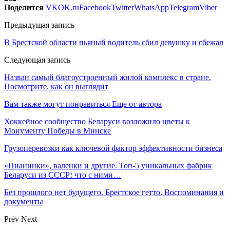
Поделится
VK
OK.ru
Facebook
Twitter
WhatsApp
Telegram
Viber
Предыдущая запись
В Брестской области пьяный водитель сбил девушку и сбежал
Следующая запись
Назван самый благоустроенный жилой комплекс в стране.
Посмотрите, как он выглядит
Вам также могут понравиться
Еще от автора
Хоккейное сообщество Беларуси возложило цветы к
Монументу Победы в Минске
Грузоперевозки как ключевой фактор эффективности бизнеса
«Пианинки», валенки и другие. Топ-5 уникальных фабрик
Беларуси из СССР: что с ними…
Без прошлого нет будущего. Брестское гетто. Воспоминания и
документы
Prev
Next