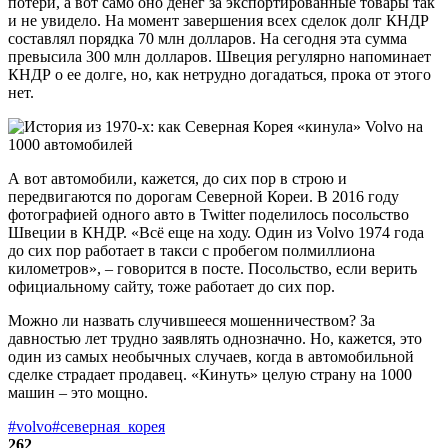
потери, а вот само оно денег за экспортированные товары так
и не увидело. На момент завершения всех сделок долг КНДР
составлял порядка 70 млн долларов. На сегодня эта сумма
превысила 300 млн долларов. Швеция регулярно напоминает
КНДР о ее долге, но, как нетрудно догадаться, прока от этого
нет.
А вот автомобили, кажется, до сих пор в строю и
передвигаются по дорогам Северной Кореи. В 2016 году
фотографией одного авто в Twitter поделилось посольство
Швеции в КНДР. «Всё еще на ходу. Один из Volvo 1974 года
до сих пор работает в такси с пробегом полмиллиона
километров», – говорится в посте. Посольство, если верить
официальному сайту, тоже работает до сих пор.
Можно ли назвать случившееся мошенничеством? За
давностью лет трудно заявлять однозначно. Но, кажется, это
один из самых необычных случаев, когда в автомобильной
сделке страдает продавец. «Кинуть» целую страну на 1000
машин – это мощно.
#volvo
#северная_корея
262