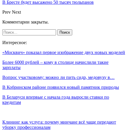
В Бресте будет высажено 50 тысяч тюльпанов
Prev
Next
Комментарии закрыты.
Интересное:
«Москвич» показал первое изображение двух новых моделей
Более 6000 рублей – кому в столице начислили такие
зарплаты
Вопрос участковому: можно ли пить сидр, медовуху в…
В Кобринском районе появился новый памятник природы
В Беларуси впервые с начала года выросли ставки по
кредитам
Клининг как услуга: почему минчане всё чаще передают
уборку профессионалам