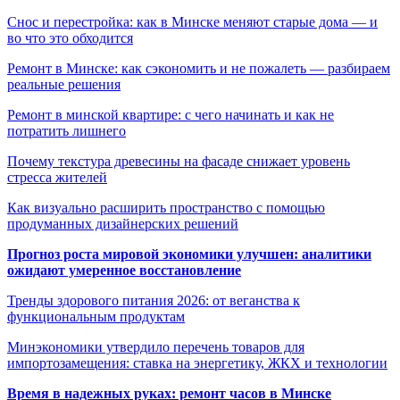
Снос и перестройка: как в Минске меняют старые дома — и
во что это обходится
Ремонт в Минске: как сэкономить и не пожалеть — разбираем
реальные решения
Ремонт в минской квартире: с чего начинать и как не
потратить лишнего
Почему текстура древесины на фасаде снижает уровень
стресса жителей
Как визуально расширить пространство с помощью
продуманных дизайнерских решений
Прогноз роста мировой экономики улучшен: аналитики
ожидают умеренное восстановление
Тренды здорового питания 2026: от веганства к
функциональным продуктам
Минэкономики утвердило перечень товаров для
импортозамещения: ставка на энергетику, ЖКХ и технологии
Время в надежных руках: ремонт часов в Минске