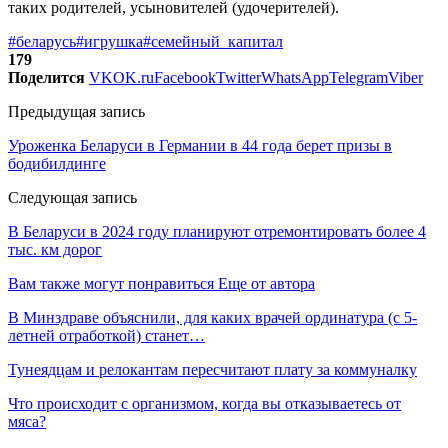
таких родителей, усыновителей (удочерителей).
#беларусь
#игрушка
#семейный_капитал
179
Поделится
VK
OK.ru
Facebook
Twitter
WhatsApp
Telegram
Viber
Предыдущая запись
Уроженка Беларуси в Германии в 44 года берет призы в
бодибилдинге
Следующая запись
В Беларуси в 2024 году планируют отремонтировать более 4
тыс. км дорог
Вам также могут понравиться
Еще от автора
В Минздраве объяснили, для каких врачей ординатура (с 5-
летней отработкой) станет…
Тунеядцам и релокантам пересчитают плату за коммуналку
Что происходит с организмом, когда вы отказываетесь от
мяса?