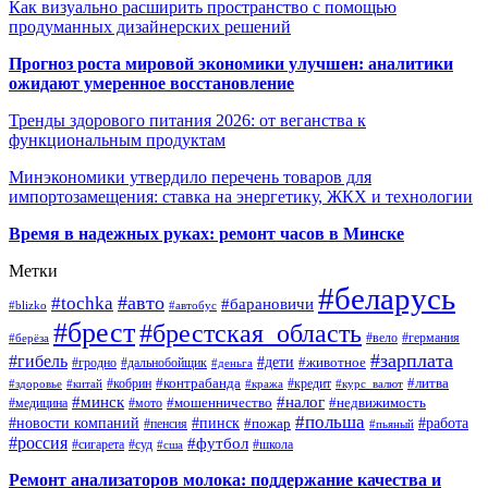
Как визуально расширить пространство с помощью
продуманных дизайнерских решений
Прогноз роста мировой экономики улучшен: аналитики
ожидают умеренное восстановление
Тренды здорового питания 2026: от веганства к
функциональным продуктам
Минэкономики утвердило перечень товаров для
импортозамещения: ставка на энергетику, ЖКХ и технологии
Время в надежных руках: ремонт часов в Минске
Метки
#беларусь
#авто
#tochka
#барановичи
#blizko
#автобус
#брест
#брестская_область
#германия
#вело
#берёза
#зарплата
#гибель
#дети
#животное
#дальнобойщик
#гродно
#деньга
#контрабанда
#литва
#кредит
#здоровье
#китай
#кобрин
#кража
#курс_валют
#минск
#налог
#мото
#мошенничество
#недвижимость
#медицина
#польша
#работа
#новости компаний
#пинск
#пожар
#пенсия
#пьяный
#россия
#футбол
#сигарета
#суд
#школа
#сша
Ремонт анализаторов молока: поддержание качества и