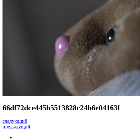
66df72dce445b5513828c24b6e04163f
следующий
предыдущий