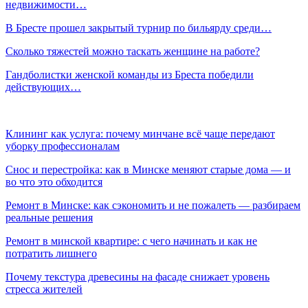
недвижимости…
В Бресте прошел закрытый турнир по бильярду среди…
Сколько тяжестей можно таскать женщине на работе?
Гандболистки женской команды из Бреста победили
действующих…
Клининг как услуга: почему минчане всё чаще передают
уборку профессионалам
Снос и перестройка: как в Минске меняют старые дома — и
во что это обходится
Ремонт в Минске: как сэкономить и не пожалеть — разбираем
реальные решения
Ремонт в минской квартире: с чего начинать и как не
потратить лишнего
Почему текстура древесины на фасаде снижает уровень
стресса жителей