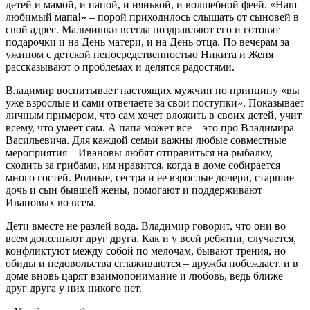
детей и мамой, и папой, и нянькой, и волшебной феей. «Наш
любимый мапа!» – порой приходилось слышать от сыновей в
свой адрес. Мальчишки всегда поздравляют его и готовят
подарочки и на День матери, и на День отца. По вечерам за
ужином с детской непосредственностью Никита и Женя
рассказывают о проблемах и делятся радостями.
Владимир воспитывает настоящих мужчин по принципу «вы
уже взрослые и сами отвечаете за свои поступки». Показывает
личным примером, что сам хочет вложить в своих детей, учит
всему, что умеет сам. А папа может все – это про Владимира
Васильевича. Для каждой семьи важны любые совместные
мероприятия – Ивановы любят отправиться на рыбалку,
сходить за грибами, им нравится, когда в доме собирается
много гостей. Родные, сестра и ее взрослые дочери, старшие
дочь и сын бывшей жены, помогают и поддерживают
Ивановых во всем.
Дети вместе не разлей вода. Владимир говорит, что они во
всем дополняют друг друга. Как и у всей ребятни, случается,
конфликтуют между собой по мелочам, бывают трения, но
обиды и недовольства сглаживаются – дружба побеждает, и в
доме вновь царят взаимопонимание и любовь, ведь ближе
друг друга у них никого нет.