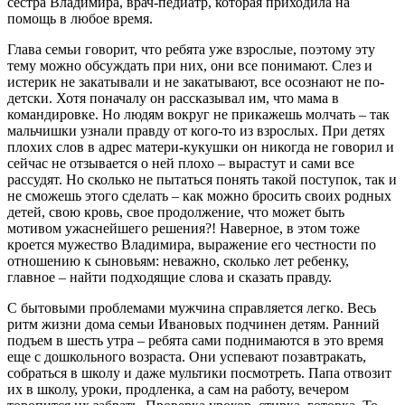
сестра Владимира, врач-педиатр, которая приходила на
помощь в любое время.
Глава семьи говорит, что ребята уже взрослые, поэтому эту
тему можно обсуждать при них, они все понимают. Слез и
истерик не закатывали и не закатывают, все осознают не по-
детски. Хотя поначалу он рассказывал им, что мама в
командировке. Но людям вокруг не прикажешь молчать – так
мальчишки узнали правду от кого-то из взрослых. При детях
плохих слов в адрес матери-кукушки он никогда не говорил и
сейчас не отзывается о ней плохо – вырастут и сами все
рассудят. Но сколько не пытаться понять такой поступок, так и
не сможешь этого сделать – как можно бросить своих родных
детей, свою кровь, свое продолжение, что может быть
мотивом ужаснейшего решения?! Наверное, в этом тоже
кроется мужество Владимира, выражение его честности по
отношению к сыновьям: неважно, сколько лет ребенку,
главное – найти подходящие слова и сказать правду.
С бытовыми проблемами мужчина справляется легко. Весь
ритм жизни дома семьи Ивановых подчинен детям. Ранний
подъем в шесть утра – ребята сами поднимаются в это время
еще с дошкольного возраста. Они успевают позавтракать,
собраться в школу и даже мультики посмотреть. Папа отвозит
их в школу, уроки, продленка, а сам на работу, вечером