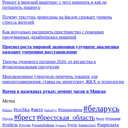
Ремонт в минской квартире: с чего начинать и как не
потратить лишнего
Почему текстура древесины на фасаде снижает уровень
стресса жителей
Как визуально расширить пространство с помощью
продуманных дизайнерских решений
Прогноз роста мировой экономики улучшен: аналитики
ожидают умеренное восстановление
Тренды здорового питания 2026: от веганства к
функциональным продуктам
Минэкономики утвердило перечень товаров для
импортозамещения: ставка на энергетику, ЖКХ и технологии
Время в надежных руках: ремонт часов в Минске
Метки
#беларусь
#авто
#tochka
#барановичи
#blizko
#автобус
#брест
#брестская_область
#германия
#вело
#берёза
#зарплата
#гибель
#дети
#животное
#дальнобойщик
#гродно
#деньга