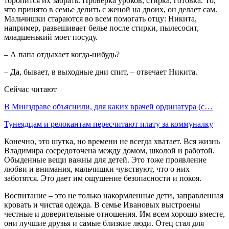
торопится их забрать. Проверка уроков, стирка, готовка. То,
что принято в семье делить с женой на двоих, он делает сам.
Мальчишки стараются во всем помогать отцу: Никита,
например, развешивает белье после стирки, пылесосит,
младшенький моет посуду.
– А папа отдыхает когда-нибудь?
– Да, бывает, в выходные дни спит, – отвечает Никита.
Сейчас читают
В Минздраве объяснили, для каких врачей ординатура (с…
Тунеядцам и релокантам пересчитают плату за коммуналку
Конечно, это шутка, но времени не всегда хватает. Вся жизнь
Владимира сосредоточена между домом, школой и работой.
Обыденные вещи важны для детей. Это тоже проявление
любви и внимания, мальчишки чувствуют, что о них
заботятся. Это дает им ощущение безопасности и покоя.
Воспитание – это не только накормленные дети, заправленная
кровать и чистая одежда. В семье Ивановых выстроены
честные и доверительные отношения. Им всем хорошо вместе,
они лучшие друзья и самые близкие люди. Отец стал для