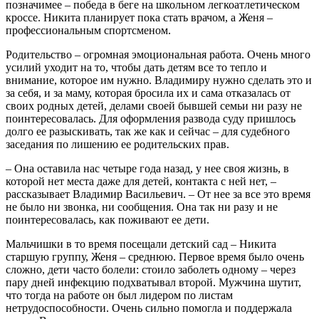
позначимее – победа в беге на школьном легкоатлетическом
кроссе. Никита планирует пока стать врачом, а Женя –
профессиональным спортсменом.
Родительство – огромная эмоциональная работа. Очень много
усилий уходит на то, чтобы дать детям все то тепло и
внимание, которое им нужно. Владимиру нужно сделать это и
за себя, и за маму, которая бросила их и сама отказалась от
своих родных детей, делами своей бывшей семьи ни разу не
поинтересовалась. Для оформления развода суду пришлось
долго ее разыскивать, так же как и сейчас – для судебного
заседания по лишению ее родительских прав.
– Она оставила нас четыре года назад, у нее своя жизнь, в
которой нет места даже для детей, контакта с ней нет, –
рассказывает Владимир Васильевич. – От нее за все это время
не было ни звонка, ни сообщения. Она так ни разу и не
поинтересовалась, как поживают ее дети.
Мальчишки в то время посещали детский сад – Никита
старшую группу, Женя – среднюю. Первое время было очень
сложно, дети часто болели: стоило заболеть одному – через
пару дней инфекцию подхватывал второй. Мужчина шутит,
что тогда на работе он был лидером по листам
нетрудоспособности. Очень сильно помогла и поддержала