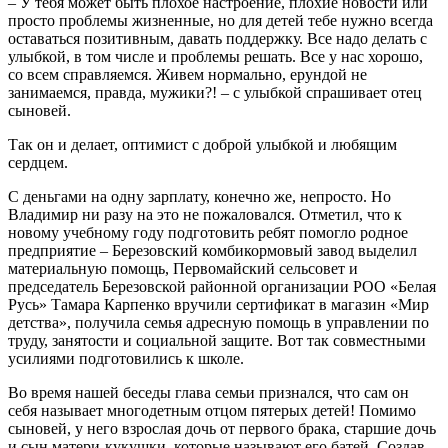
– У тебя может быть плохое настроение, плохие новости или
просто проблемы жизненные, но для детей тебе нужно всегда
оставаться позитивным, давать поддержку. Все надо делать с
улыбкой, в том числе и проблемы решать. Все у нас хорошо,
со всем справляемся. Живем нормально, ерундой не
занимаемся, правда, мужики?! – с улыбкой спрашивает отец
сыновей.
Так он и делает, оптимист с доброй улыбкой и любящим
сердцем.
С деньгами на одну зарплату, конечно же, непросто. Но
Владимир ни разу на это не пожаловался. Отметил, что к
новому учебному году подготовить ребят помогло родное
предприятие – Березовский комбикормовый завод выделил
материальную помощь, Первомайский сельсовет и
председатель Березовской районной организации РОО «Белая
Русь» Тамара Карпенко вручили сертификат в магазин «Мир
детства», получила семья адресную помощь в управлении по
труду, занятости и социальной защите. Вот так совместными
усилиями подготовились к школе.
Во время нашей беседы глава семьи признался, что сам он
себя называет многодетным отцом пятерых детей! Помимо
сыновей, у него взрослая дочь от первого брака, старшие дочь
и сын матери-кукушки, которые называют его батей. Создав