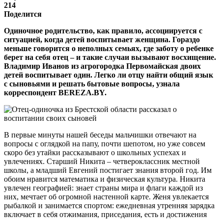
214
Поделится
Одиночное родительство, как правило, ассоциируется с
ситуацией, когда детей воспитывает женщина. Гораздо
меньше говорится о неполных семьях, где заботу о ребенке
берет на себя отец – и такие случаи вызывают восхищение.
Владимир Иванов из агрогородка Первомайская двоих
детей воспитывает один. Легко ли отцу найти общий язык
с сыновьями и решать бытовые вопросы, узнала
корреспондент BEREZA.BY.
В первые минуты нашей беседы мальчишки отвечают на
вопросы с оглядкой на папу, почти шепотом, но уже совсем
скоро без утайки рассказывают о школьных успехах и
увлечениях. Старший Никита – четвероклассник местной
школы, а младший Евгений постигает знания второй год. Им
обоим нравится математика и физическая культура. Никита
увлечен географией: знает страны мира и флаги каждой из
них, мечтает об огромной настенной карте. Женя увлекается
рыбалкой и занимается спортом: ежедневная утренняя зарядка
включает в себя отжимания, приседания, есть и достижения