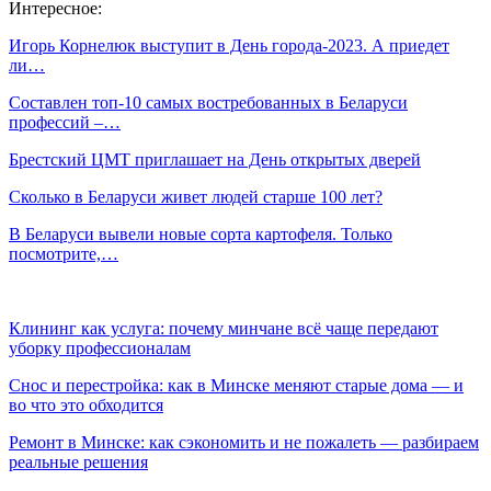
Интересное:
Игорь Корнелюк выступит в День города-2023. А приедет
ли…
Составлен топ-10 самых востребованных в Беларуси
профессий –…
Брестский ЦМТ приглашает на День открытых дверей
Сколько в Беларуси живет людей старше 100 лет?
В Беларуси вывели новые сорта картофеля. Только
посмотрите,…
Клининг как услуга: почему минчане всё чаще передают
уборку профессионалам
Снос и перестройка: как в Минске меняют старые дома — и
во что это обходится
Ремонт в Минске: как сэкономить и не пожалеть — разбираем
реальные решения