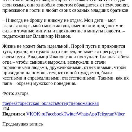
свои семьи, они за любым советом обращаются к нему, звонят,
приезжают в гости и любят своих сводных младших братиков.
– Никогда не брошу и никому не отдам. Мои дети – моя
главная опора, мой смысл жизни, именно они придают мне
силы в трудные минуты и вдохновение в минуты радости, –
подытоживает Владимир Иванов.
Жизнь не может быть идеальной. Порой пусть и приходится
туго, трудно, но нужно идти вперед, не замечая преград на
своем пути. Владимир Иванов так и поступает. Главная забота
отца – чтобы сыновья выросли, возмужали и стали
порядочными людьми, дружелюбными, отзывчивыми, чтобы
приходили на помощь тем, кто в ней нуждается, были
честными и справедливыми, ответственными. Такими, как их
папа – образец мужского поведения.
Фото: автора
#берёза
#брестская_область
#отец
#первомайская
214
Поделится
VK
OK.ru
Facebook
Twitter
WhatsApp
Telegram
Viber
Предыдущая запись