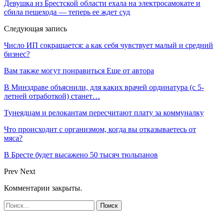
Девушка из Брестской области ехала на электросамокате и
сбила пешехода — теперь ее ждет суд
Следующая запись
Число ИП сокращается: а как себя чувствует малый и средний
бизнес?
Вам также могут понравиться
Еще от автора
В Минздраве объяснили, для каких врачей ординатура (с 5-
летней отработкой) станет…
Тунеядцам и релокантам пересчитают плату за коммуналку
Что происходит с организмом, когда вы отказываетесь от
мяса?
В Бресте будет высажено 50 тысяч тюльпанов
Prev
Next
Комментарии закрыты.