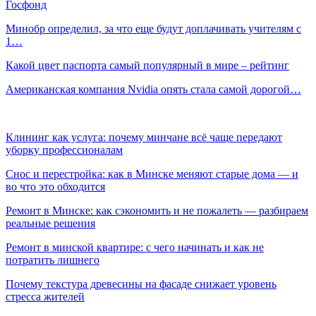
Госфонд
Минобр определил, за что еще будут доплачивать учителям с
1…
Какой цвет паспорта самый популярный в мире – рейтинг
Американская компания Nvidia опять стала самой дорогой…
Клининг как услуга: почему минчане всё чаще передают
уборку профессионалам
Снос и перестройка: как в Минске меняют старые дома — и
во что это обходится
Ремонт в Минске: как сэкономить и не пожалеть — разбираем
реальные решения
Ремонт в минской квартире: с чего начинать и как не
потратить лишнего
Почему текстура древесины на фасаде снижает уровень
стресса жителей