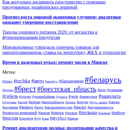
Как визуально расширить пространство с помощью
продуманных дизайнерских решений
Прогноз роста мировой экономики улучшен: аналитики
ожидают умеренное восстановление
Тренды здорового питания 2026: от веганства к
функциональным продуктам
Минэкономики утвердило перечень товаров для
импортозамещения: ставка на энергетику, ЖКХ и технологии
Время в надежных руках: ремонт часов в Минске
Метки
#беларусь
#авто
#tochka
#барановичи
#blizko
#автобус
#брест
#брестская_область
#германия
#вело
#берёза
#зарплата
#гибель
#дети
#животное
#дальнобойщик
#гродно
#деньга
#контрабанда
#литва
#кредит
#здоровье
#китай
#кобрин
#кража
#курс_валют
#минск
#налог
#мото
#мошенничество
#недвижимость
#медицина
#польша
#работа
#новости компаний
#пинск
#пожар
#пенсия
#пьяный
#россия
#футбол
#сигарета
#суд
#школа
#сша
Ремонт анализаторов молока: поддержание качества и