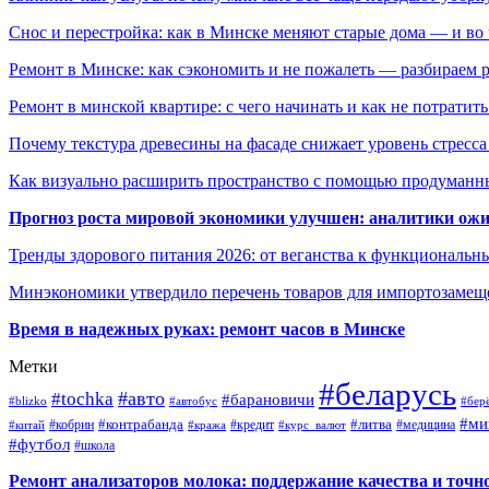
Снос и перестройка: как в Минске меняют старые дома — и во 
Ремонт в Минске: как сэкономить и не пожалеть — разбираем 
Ремонт в минской квартире: с чего начинать и как не потратит
Почему текстура древесины на фасаде снижает уровень стресс
Как визуально расширить пространство с помощью продуманн
Прогноз роста мировой экономики улучшен: аналитики ожи
Тренды здорового питания 2026: от веганства к функциональн
Минэкономики утвердило перечень товаров для импортозамеще
Время в надежных руках: ремонт часов в Минске
Метки
#беларусь
#авто
#tochka
#барановичи
#blizko
#автобус
#бер
#ми
#контрабанда
#литва
#кредит
#китай
#кобрин
#кража
#курс_валют
#медицина
#футбол
#школа
Ремонт анализаторов молока: поддержание качества и точн