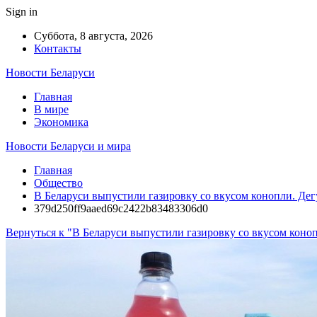
Sign in
Суббота, 8 августа, 2026
Контакты
Новости Беларуси
Главная
В мире
Экономика
Новости Беларуси и мира
Главная
Общество
В Беларуси выпустили газировку со вкусом конопли. Де
379d250ff9aaed69c2422b83483306d0
Вернуться к "В Беларуси выпустили газировку со вкусом коно