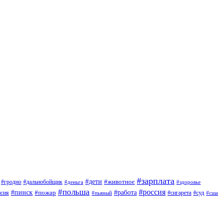
#зарплата
#дети
#животное
#дальнобойщик
#гродно
#деньга
#здоровье
#польша
#россия
#работа
#пинск
#пожар
#сигарета
#суд
нсия
#пьяный
#сша