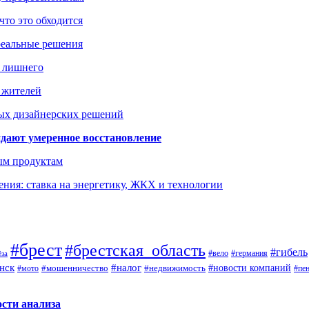
что это обходится
реальные решения
ь лишнего
а жителей
ых дизайнерских решений
дают умеренное восстановление
ым продуктам
ния: ставка на энергетику, ЖКХ и технологии
#брест
#брестская_область
#гибель
#германия
#вело
ёза
нск
#налог
#новости компаний
#мото
#мошенничество
#недвижимость
#пе
ости анализа