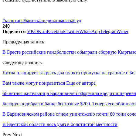
#квартира
#минск
#недвижимость
#суд
240
Поделится
VK
OK.ru
Facebook
Twitter
WhatsApp
Telegram
Viber
Предыдущая запись
В Бресте российские гандболистки обыграли сборную Кыргызста
Следующая запись
Литва планирует закрыть два пункта пропуска на границе с Бе
Вам также могут понравиться
Еще от автора
66-летняя жительница Барановичей оформила кредит и перевел
Белорус подобрал в банке бесхозные $200. Теперь его обвиняют
В Барановичском районе огнем уничтожено почти 60 тонн сол
В Брестской области лось увяз в болотистой местности
Prev
Next