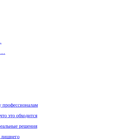
…
 в…
ку профессионалам
что это обходится
реальные решения
ь лишнего