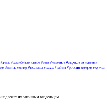
#зарплата
#дети
#животное
#дальнобойщик
#гродно
#деньга
#здоровье
#польша
#россия
#работа
#пинск
#пожар
#сигарета
#суд
нсия
#пьяный
#сша
ринадлежат их законным владельцам.