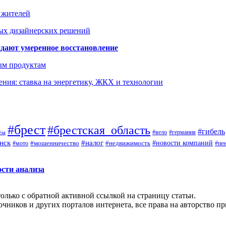
а жителей
ых дизайнерских решений
дают умеренное восстановление
ым продуктам
ния: ставка на энергетику, ЖКХ и технологии
#брест
#брестская_область
#гибель
#германия
#вело
ёза
нск
#налог
#новости компаний
#мото
#мошенничество
#недвижимость
#пе
ости анализа
олько с обратной активной ссылкой на страницу статьи.
чников и других порталов интернета, все права на авторство п