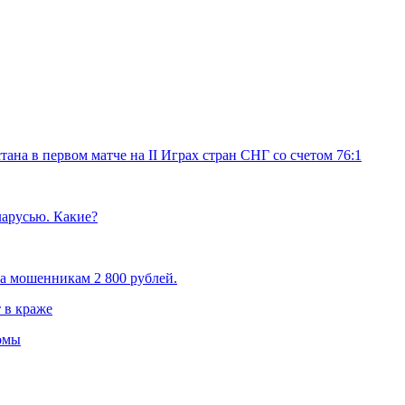
на в первом матче на II Играх стран СНГ со счетом 76:1
ларусью. Какие?
а мошенникам 2 800 рублей.
 в краже
омы