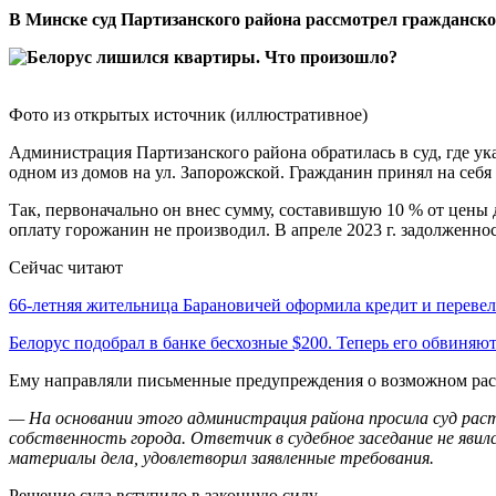
В Минске суд Партизанского района рассмотрел гражданск
Фото из открытых источник (иллюстративное)
Администрация Партизанского района обратилась в суд, где ук
одном из домов на ул. Запорожской. Гражданин принял на себя
Так, первоначально он внес сумму, составившую 10 % от цены 
оплату горожанин не производил. В апреле 2023 г. задолженност
Сейчас читают
66-летняя жительница Барановичей оформила кредит и переве
Белорус подобрал в банке бесхозные $200. Теперь его обвиня
Ему направляли письменные предупреждения о возможном раст
— На основании этого администрация района просила суд раст
собственность города. Ответчик в судебное заседание не явилс
материалы дела, удовлетворил заявленные требования.
Решение суда вступило в законную силу.