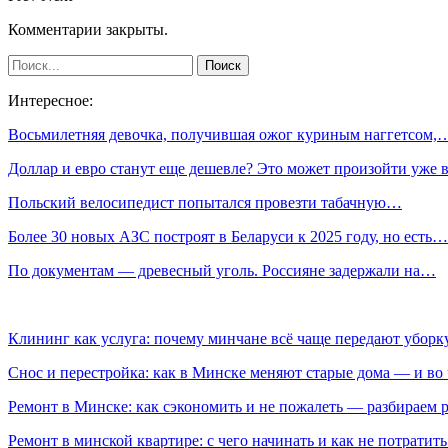
Комментарии закрыты.
Интересное:
Восьмилетняя девочка, получившая ожог куриным наггетсом,
Доллар и евро станут еще дешевле? Это может произойти уже
Польский велосипедист попытался провезти табачную…
Более 30 новых АЗС построят в Беларуси к 2025 году, но есть…
По документам — древесный уголь. Россияне задержали на…
Клининг как услуга: почему минчане всё чаще передают убор
Снос и перестройка: как в Минске меняют старые дома — и во 
Ремонт в Минске: как сэкономить и не пожалеть — разбираем 
Ремонт в минской квартире: с чего начинать и как не потратит