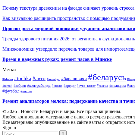
Почему текстура древесины на фасаде снижает уровень стресс
Как визуально расширить пространство с помощью продуманн
Прогноз роста мировой экономики улучшен: аналитики ожи
Тренды здорового питания 2026: от веганства к функциональн
Минэкономики утвердило перечень товаров для импортозамеще
Время в надежных руках: ремонт часов в Минске
Метки
#беларусь
#авто
#tochka
#барановичи
#blizko
#автобус
#бер
#ми
#контрабанда
#литва
#кредит
#китай
#кобрин
#кража
#курс_валют
#медицина
#футбол
#школа
Ремонт анализаторов молока: поддержание качества и точн
© 2026 - Новости Беларуси и мира. Все права защищены.
Любое копирование материалов с нашего ресурса разрешается т
Все материалы опубликованные на сайте взяты с открытых исто
Sign in