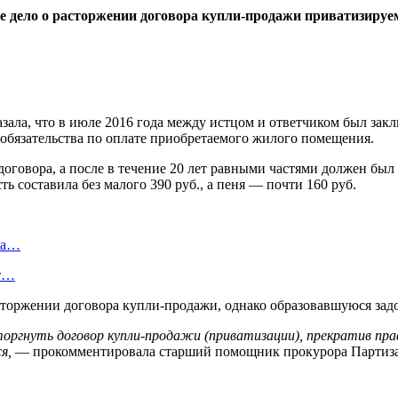
ое дело о расторжении договора купли-продажи приватизиру
азала, что в июле 2016 года между истцом и ответчиком был за
 обязательства по оплате приобретаемого жилого помещения.
договора, а после в течение 20 лет равными частями должен был
ь составила без малого 390 руб., а пеня — почти 160 руб.
ла…
ют…
оржении договора купли-продажи, однако образовавшуюся задо
оргнуть договор купли-продажи (приватизации), прекратив пра
я,
— прокомментировала старший помощник прокурора Партиза