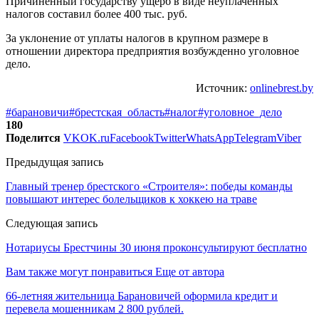
Причиненный государству ущерб в виде неуплаченных
налогов составил более 400 тыс. руб.
За уклонение от уплаты налогов в крупном размере в
отношении директора предприятия возбужденно уголовное
дело.
Источник:
onlinebrest.by
#барановичи
#брестская_область
#налог
#уголовное_дело
180
Поделится
VK
OK.ru
Facebook
Twitter
WhatsApp
Telegram
Viber
Предыдущая запись
Главный тренер брестского «Строителя»: победы команды
повышают интерес болельщиков к хоккею на траве
Следующая запись
Нотариусы Брестчины 30 июня проконсультируют бесплатно
Вам также могут понравиться
Еще от автора
66-летняя жительница Барановичей оформила кредит и
перевела мошенникам 2 800 рублей.