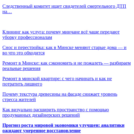
Следственный комитет ищет свидетелей смертельного ДТП
на…
Клининг как услуга: почему минчане всё чаще передают
уборку профессионалам
Снос и перестройка: как в Минске меняют старые дома — и
во что это обходится
Ремонт в Минске: как сэкономить и не пожалеть — разбираем
реальные решения
Ремонт в минской квартире: с чего начинать и как не
потратить лишнего
Почему текстура древесины на фасаде снижает уровень
стресса жителей
Как визуально расширить пространство с помощью
продуманных дизайнерских решений
Прогноз роста мировой экономики улучшен: аналитики
ожидают умеренное восстановление