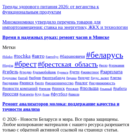
Тренды здорового питания 2026: от веганства к
функциональным продуктам
Минэкономики утвердило перечень товаров для
импортозамещения: ставка на энергетику, ЖКХ и технологии
Время в надежных руках: ремонт часов в Минске
Метки
#беларусь
#авто
#tochka
#барановичи
#blizko
#автобус
#брест
#брестская_область
#германия
#вело
#берёза
#зарплата
#гибель
#дети
#животное
#дальнобойщик
#гродно
#деньга
#контрабанда
#литва
#кредит
#здоровье
#китай
#кобрин
#кража
#курс_валют
#минск
#налог
#мото
#мошенничество
#недвижимость
#медицина
#польша
#работа
#новости компаний
#пинск
#пожар
#пенсия
#пьяный
#россия
#футбол
#сигарета
#суд
#школа
#сша
Ремонт анализаторов молока: поддержание качества и
точности анализа
© 2026 - Новости Беларуси и мира. Все права защищены.
Любое копирование материалов с нашего ресурса разрешается
только с обратной активной ссылкой на страницу статьи.