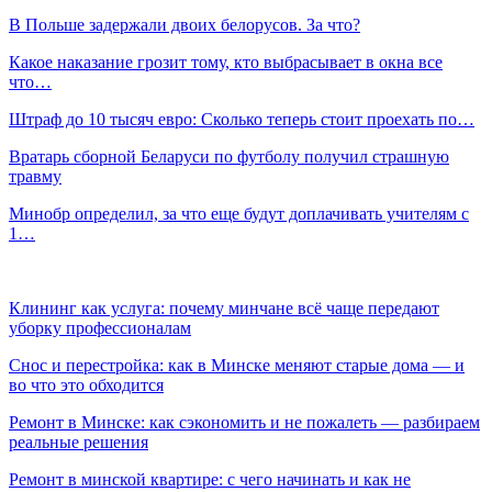
В Польше задержали двоих белорусов. За что?
Какое наказание грозит тому, кто выбрасывает в окна все
что…
Штраф до 10 тысяч евро: Сколько теперь стоит проехать по…
Вратарь сборной Беларуси по футболу получил страшную
травму
Минобр определил, за что еще будут доплачивать учителям с
1…
Клининг как услуга: почему минчане всё чаще передают
уборку профессионалам
Снос и перестройка: как в Минске меняют старые дома — и
во что это обходится
Ремонт в Минске: как сэкономить и не пожалеть — разбираем
реальные решения
Ремонт в минской квартире: с чего начинать и как не