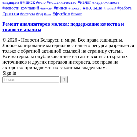
#минск
#налог
#мото
#мошенничество
#недвижимость
#медицина
#польша
#работа
#новости компаний
#пинск
#пожар
#пенсия
#пьяный
#россия
#футбол
#сигарета
#суд
#школа
#сша
Ремонт анализаторов молока: поддержание качества и
точности анализа
© 2026 - Новости Беларуси и мира. Все права защищены.
Любое копирование материалов с нашего ресурса разрешается
только с обратной активной ссылкой на страницу статьи.
Все материалы опубликованные на сайте взяты с открытых
источников и других порталов интернета, все права на
авторство принадлежат их законным владельцам.
Sign in