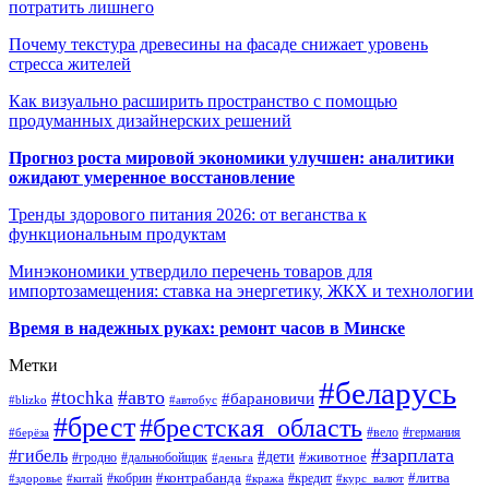
потратить лишнего
Почему текстура древесины на фасаде снижает уровень
стресса жителей
Как визуально расширить пространство с помощью
продуманных дизайнерских решений
Прогноз роста мировой экономики улучшен: аналитики
ожидают умеренное восстановление
Тренды здорового питания 2026: от веганства к
функциональным продуктам
Минэкономики утвердило перечень товаров для
импортозамещения: ставка на энергетику, ЖКХ и технологии
Время в надежных руках: ремонт часов в Минске
Метки
#беларусь
#авто
#tochka
#барановичи
#blizko
#автобус
#брест
#брестская_область
#германия
#вело
#берёза
#зарплата
#гибель
#дети
#животное
#дальнобойщик
#гродно
#деньга
#контрабанда
#литва
#кредит
#здоровье
#китай
#кобрин
#кража
#курс_валют