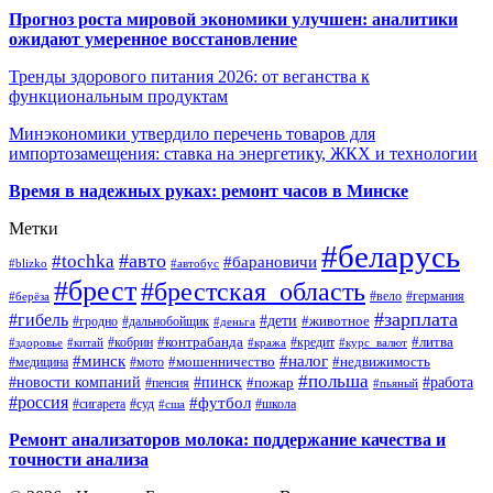
Прогноз роста мировой экономики улучшен: аналитики
ожидают умеренное восстановление
Тренды здорового питания 2026: от веганства к
функциональным продуктам
Минэкономики утвердило перечень товаров для
импортозамещения: ставка на энергетику, ЖКХ и технологии
Время в надежных руках: ремонт часов в Минске
Метки
#беларусь
#авто
#tochka
#барановичи
#blizko
#автобус
#брест
#брестская_область
#германия
#вело
#берёза
#зарплата
#гибель
#дети
#животное
#дальнобойщик
#гродно
#деньга
#контрабанда
#литва
#кредит
#здоровье
#китай
#кобрин
#кража
#курс_валют
#минск
#налог
#мото
#мошенничество
#недвижимость
#медицина
#польша
#работа
#новости компаний
#пинск
#пожар
#пенсия
#пьяный
#россия
#футбол
#сигарета
#суд
#школа
#сша
Ремонт анализаторов молока: поддержание качества и
точности анализа