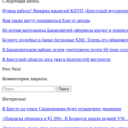
Следующая запись
Нужна работа? Ярмарка вакансий КПУП «Брестский мусоропе
Вам также могут понравиться
Еще от автора
66-летняя жительница Барановичей оформила кредит и перевел
Белорус подобрал в банке бесхозные $200. Теперь его обвиняют
В Барановичском районе огнем уничтожено почти 60 тонн сол
В Брестской области лось увяз в болотистой местности
Prev
Next
Комментарии закрыты.
Интересное:
В Бресте на улице Скрипникова будет ограничено движение
«Покраска обошлась в $3 200». В Беларуси нашли редкий VW