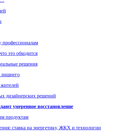
о…
лей
в
ку профессионалам
что это обходится
реальные решения
ь лишнего
а жителей
ых дизайнерских решений
дают умеренное восстановление
ым продуктам
ния: ставка на энергетику, ЖКХ и технологии