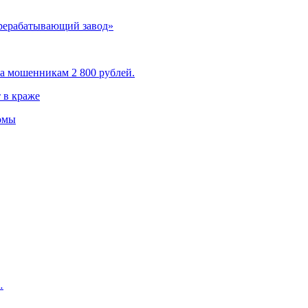
рерабатывающий завод»
а мошенникам 2 800 рублей.
 в краже
омы
…