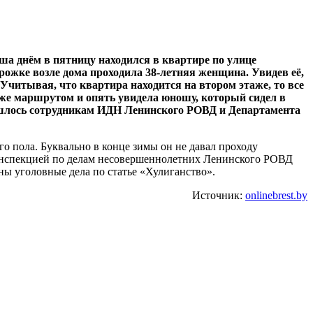
а днём в пятницу находился в квартире по улице
орожке возле дома проходила 38-летняя женщина. Увидев её,
Учитывая, что квартира находится на втором этаже, то все
же маршрутом и опять увидела юношу, который сидел в
ишлось сотрудникам ИДН Ленинского РОВД и Департамента
го пола. Буквально в конце зимы он не давал проходу
ге инспекцией по делам несовершеннолетних Ленинского РОВД
 уголовные дела по статье «Хулиганство».
Источник:
onlinebrest.by