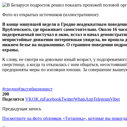
Фото из открытых источников (иллюстративное)
В конце минувшей недели в Гродно неадекватным поведение
Врублевского, где проживает самостоятельно. Около 16 часо
подозреваемый постучал в окно, встал и начал демонстрати
непристойные движения потерпевшая увидела, но прошла д
нижнем белье на подоконнике. О странном поведении подр
охраны.
К слову, не смотря на довольно юный возраст, у подозреваемог
сверстнице, а когда та отказалась с ним общаться, несостояв
предприняты меры по изоляции юноши. За совершение вышеука
#гродно
#эксгибиционист
200
Поделится
VK
OK.ru
Facebook
Twitter
WhatsApp
Telegram
Viber
Предыдущая запись
Посмотрите на фото обломков «Титаника», которые вы никогда