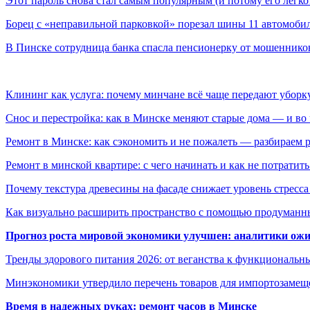
Этот пароль снова стал самым популярным (и потому его легк
Борец с «неправильной парковкой» порезал шины 11 автомоби
В Пинске сотрудница банка спасла пенсионерку от мошеннико
Клининг как услуга: почему минчане всё чаще передают убор
Снос и перестройка: как в Минске меняют старые дома — и во 
Ремонт в Минске: как сэкономить и не пожалеть — разбираем 
Ремонт в минской квартире: с чего начинать и как не потратит
Почему текстура древесины на фасаде снижает уровень стресс
Как визуально расширить пространство с помощью продуманн
Прогноз роста мировой экономики улучшен: аналитики ожи
Тренды здорового питания 2026: от веганства к функциональн
Минэкономики утвердило перечень товаров для импортозамеще
Время в надежных руках: ремонт часов в Минске