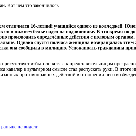
м отличился 16-летний учащийся одного из колледжей. Юнош
в он в нижнем белье сидел на подоконнике. В это время по д
вно производить определённые действия с половым органом. 
альше. Однако спустя полчаса женщина возвращалась этим 
остка она сообщила в милицию. Успокаивать гражданина пр
о присутствует избыточная тяга к представительницам прекрасно
шийся кавалер в вульгарном смысле стал распускать руки. В ито
занных противоправных действий в отношении него возбуждены
 раньше не видели