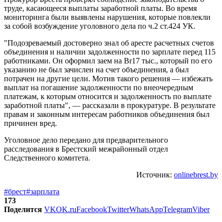
труде, касающееся выплаты заработной платы. Во время
мониторинга были выявлены нарушения, которые повлекли
за собой возбуждение уголовного дела по ч.2 ст.424 УК.
"Подозреваемый достоверно знал об аресте расчетных счетов
объединения и наличии задолженности по зарплате перед 115
работниками. Он оформил заем на Br17 тыс., который по его
указанию не был зачислен на счет объединения, а был
потрачен на другие цели. Мотив такого решения — избежать
выплат на погашение задолженности по внеочередным
платежам, к которым относится и задолженность по выплате
заработной платы", — рассказали в прокуратуре. В результате
правам и законным интересам работников объединения был
причинен вред.
Уголовное дело передано для предварительного
расследования в Брестский межрайонный отдел
Следственного комитета.
Источник:
onlinebrest.by
#брест
#зарплата
173
Поделится
VK
OK.ru
Facebook
Twitter
WhatsApp
Telegram
Viber