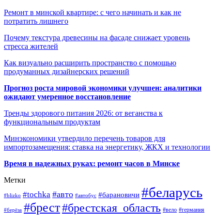
Ремонт в минской квартире: с чего начинать и как не
потратить лишнего
Почему текстура древесины на фасаде снижает уровень
стресса жителей
Как визуально расширить пространство с помощью
продуманных дизайнерских решений
Прогноз роста мировой экономики улучшен: аналитики
ожидают умеренное восстановление
Тренды здорового питания 2026: от веганства к
функциональным продуктам
Минэкономики утвердило перечень товаров для
импортозамещения: ставка на энергетику, ЖКХ и технологии
Время в надежных руках: ремонт часов в Минске
Метки
#беларусь
#авто
#tochka
#барановичи
#blizko
#автобус
#брест
#брестская_область
#германия
#вело
#берёза