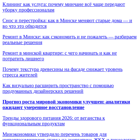
Клининг как услуга: почему минчане всё чаще передают
уборку профессионалам
Снос и перестройка: как в Минске меняют старые дома — и
во что это обходится
Ремонт в Минске: как сэкономить и не пожалеть — разбираем
реальные решения
Ремонт в минской квартире: с чего начинать и как не
потратить лишнего
Почему текстура древесины на фасаде снижает уровень
стресса жителей
Как визуально расширить пространство с помощью
продуманных дизайнерских решений
Прогноз роста мировой экономики улучшен: аналитики
ожидают умеренное восстановление
Тренды здорового питания 2026: от веганства к
функциональным продуктам
Минэкономики утвердило перечень товаров для
импортозамещения: ставка на энергетику, ЖКХ и технологии