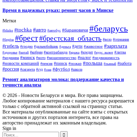
Время в надежных руках: ремонт часов в Минске
Метки
#беларусь
#авто
#tochka
#барановичи
#blizko
#автобус
#брест
#брестская_область
#германия
#вело
#берёза
#зарплата
#гибель
#дети
#животное
#дальнобойщик
#гродно
#деньга
#контрабанда
#литва
#кредит
#здоровье
#китай
#кобрин
#кража
#курс_валют
#минск
#налог
#мото
#мошенничество
#недвижимость
#медицина
#польша
#работа
#новости компаний
#пинск
#пожар
#пенсия
#пьяный
#россия
#футбол
#сигарета
#суд
#школа
#сша
Ремонт анализаторов молока: поддержание качества и
точности анализа
© 2026 - Новости Беларуси и мира. Все права защищены.
Любое копирование материалов с нашего ресурса разрешается
только с обратной активной ссылкой на страницу статьи.
Все материалы опубликованные на сайте взяты с открытых
источников и других порталов интернета, все права на
авторство принадлежат их законным владельцам.
Sign in