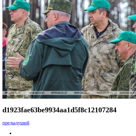
d1923fae63be9934aa1d5f8c12107284
предыдущий