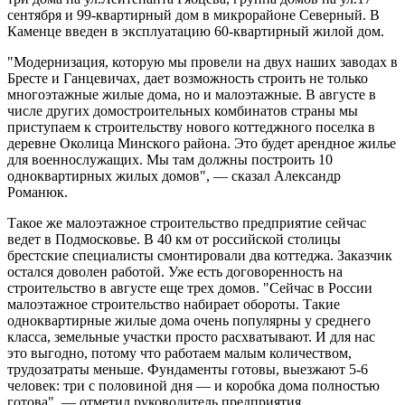
сентября и 99-квартирный дом в микрорайоне Северный. В
Каменце введен в эксплуатацию 60-квартирный жилой дом.
"Модернизация, которую мы провели на двух наших заводах в
Бресте и Ганцевичах, дает возможность строить не только
многоэтажные жилые дома, но и малоэтажные. В августе в
числе других домостроительных комбинатов страны мы
приступаем к строительству нового коттеджного поселка в
деревне Околица Минского района. Это будет арендное жилье
для военнослужащих. Мы там должны построить 10
одноквартирных жилых домов", — сказал Александр
Романюк.
Такое же малоэтажное строительство предприятие сейчас
ведет в Подмосковье. В 40 км от российской столицы
брестские специалисты смонтировали два коттеджа. Заказчик
остался доволен работой. Уже есть договоренность на
строительство в августе еще трех домов. "Сейчас в России
малоэтажное строительство набирает обороты. Такие
одноквартирные жилые дома очень популярны у среднего
класса, земельные участки просто расхватывают. И для нас
это выгодно, потому что работаем малым количеством,
трудозатраты меньше. Фундаменты готовы, выезжают 5-6
человек: три с половиной дня — и коробка дома полностью
готова", — отметил руководитель предприятия.