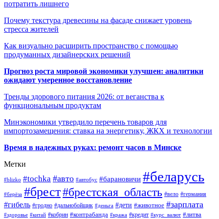
потратить лишнего
Почему текстура древесины на фасаде снижает уровень
стресса жителей
Как визуально расширить пространство с помощью
продуманных дизайнерских решений
Прогноз роста мировой экономики улучшен: аналитики
ожидают умеренное восстановление
Тренды здорового питания 2026: от веганства к
функциональным продуктам
Минэкономики утвердило перечень товаров для
импортозамещения: ставка на энергетику, ЖКХ и технологии
Время в надежных руках: ремонт часов в Минске
Метки
#беларусь
#авто
#tochka
#барановичи
#blizko
#автобус
#брест
#брестская_область
#германия
#вело
#берёза
#зарплата
#гибель
#дети
#животное
#дальнобойщик
#гродно
#деньга
#контрабанда
#литва
#кредит
#здоровье
#китай
#кобрин
#кража
#курс_валют