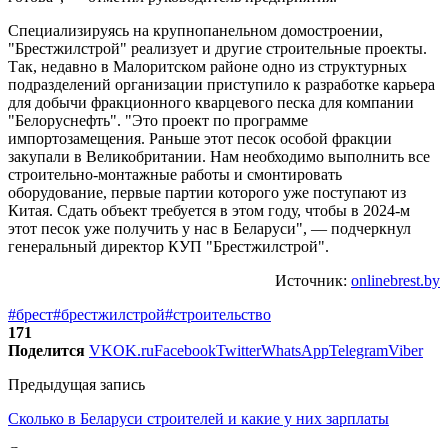
Специализируясь на крупнопанельном домостроении,
"Брестжилстрой" реализует и другие строительные проекты.
Так, недавно в Малоритском районе одно из структурных
подразделений организации приступило к разработке карьера
для добычи фракционного кварцевого песка для компании
"Белоруснефть". "Это проект по программе
импортозамещения. Раньше этот песок особой фракции
закупали в Великобритании. Нам необходимо выполнить все
строительно-монтажные работы и смонтировать
оборудование, первые партии которого уже поступают из
Китая. Сдать объект требуется в этом году, чтобы в 2024-м
этот песок уже получить у нас в Беларуси", — подчеркнул
генеральный директор КУП "Брестжилстрой".
Источник:
onlinebrest.by
#брест
#брестжилстрой
#строительство
171
Поделится
VK
OK.ru
Facebook
Twitter
WhatsApp
Telegram
Viber
Предыдущая запись
Сколько в Беларуси строителей и какие у них зарплаты