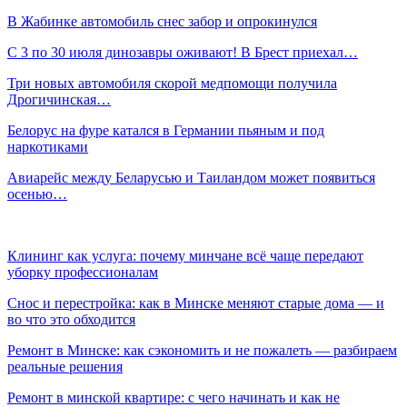
В Жабинке автомобиль снес забор и опрокинулся
С 3 по 30 июля динозавры оживают! В Брест приехал…
Три новых автомобиля скорой медпомощи получила
Дрогичинская…
Белорус на фуре катался в Германии пьяным и под
наркотиками
Авиарейс между Беларусью и Таиландом может появиться
осенью…
Клининг как услуга: почему минчане всё чаще передают
уборку профессионалам
Снос и перестройка: как в Минске меняют старые дома — и
во что это обходится
Ремонт в Минске: как сэкономить и не пожалеть — разбираем
реальные решения
Ремонт в минской квартире: с чего начинать и как не