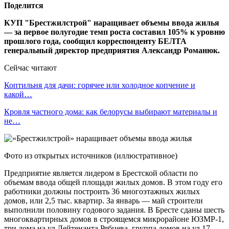
Поделится
КУП "Брестжилстрой" наращивает объемы ввода жилья
— за первое полугодие темп роста составил 105% к уровню
прошлого года, сообщил корреспонденту БЕЛТА
генеральный директор предприятия Александр Романюк.
Сейчас читают
Коптильня для дачи: горячее или холодное копчение и
какой…
Кровля частного дома: как белорусы выбирают материалы и
не…
Фото из открытых источников (иллюстративное)
Предприятие является лидером в Брестской области по
объемам ввода общей площади жилых домов. В этом году его
работники должны построить 36 многоэтажных жилых
домов, или 2,5 тыс. квартир. За январь — май строители
выполнили половину годового задания. В Бресте сданы шесть
многоквартирных домов в строящемся микрорайоне ЮЗМР-1,
три дома на ул.Лейтенанта Рябцева, группа домов на ул.17