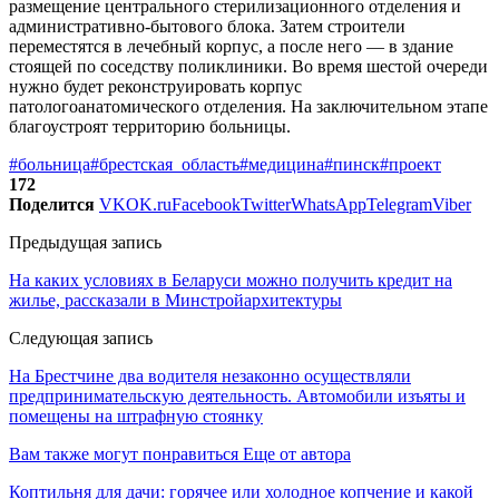
размещение центрального стерилизационного отделения и
административно-бытового блока. Затем строители
переместятся в лечебный корпус, а после него — в здание
стоящей по соседству поликлиники. Во время шестой очереди
нужно будет реконструировать корпус
патологоанатомического отделения. На заключительном этапе
благоустроят территорию больницы.
#больница
#брестская_область
#медицина
#пинск
#проект
172
Поделится
VK
OK.ru
Facebook
Twitter
WhatsApp
Telegram
Viber
Предыдущая запись
На каких условиях в Беларуси можно получить кредит на
жилье, рассказали в Минстройархитектуры
Следующая запись
На Брестчине два водителя незаконно осуществляли
предпринимательскую деятельность. Автомобили изъяты и
помещены на штрафную стоянку
Вам также могут понравиться
Еще от автора
Коптильня для дачи: горячее или холодное копчение и какой