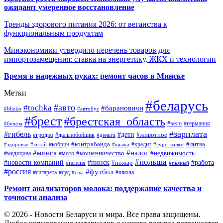
ожидают умеренное восстановление
Тренды здорового питания 2026: от веганства к
функциональным продуктам
Минэкономики утвердило перечень товаров для
импортозамещения: ставка на энергетику, ЖКХ и технологии
Время в надежных руках: ремонт часов в Минске
Метки
#беларусь
#авто
#tochka
#барановичи
#blizko
#автобус
#брест
#брестская_область
#германия
#вело
#берёза
#зарплата
#гибель
#дети
#животное
#дальнобойщик
#гродно
#деньга
#контрабанда
#литва
#кредит
#здоровье
#китай
#кобрин
#кража
#курс_валют
#минск
#налог
#мото
#мошенничество
#недвижимость
#медицина
#польша
#работа
#новости компаний
#пинск
#пожар
#пенсия
#пьяный
#россия
#футбол
#сигарета
#суд
#школа
#сша
Ремонт анализаторов молока: поддержание качества и
точности анализа
© 2026 - Новости Беларуси и мира. Все права защищены.