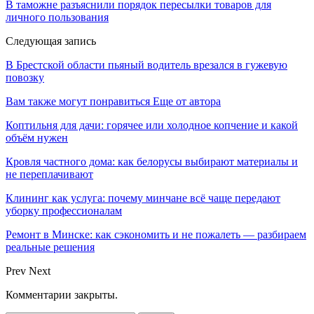
В таможне разъяснили порядок пересылки товаров для
личного пользования
Следующая запись
В Брестской области пьяный водитель врезался в гужевую
повозку
Вам также могут понравиться
Еще от автора
Коптильня для дачи: горячее или холодное копчение и какой
объём нужен
Кровля частного дома: как белорусы выбирают материалы и
не переплачивают
Клининг как услуга: почему минчане всё чаще передают
уборку профессионалам
Ремонт в Минске: как сэкономить и не пожалеть — разбираем
реальные решения
Prev
Next
Комментарии закрыты.