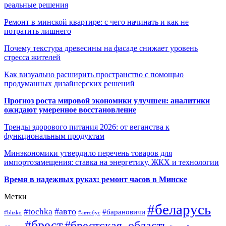
реальные решения
Ремонт в минской квартире: с чего начинать и как не
потратить лишнего
Почему текстура древесины на фасаде снижает уровень
стресса жителей
Как визуально расширить пространство с помощью
продуманных дизайнерских решений
Прогноз роста мировой экономики улучшен: аналитики
ожидают умеренное восстановление
Тренды здорового питания 2026: от веганства к
функциональным продуктам
Минэкономики утвердило перечень товаров для
импортозамещения: ставка на энергетику, ЖКХ и технологии
Время в надежных руках: ремонт часов в Минске
Метки
#беларусь
#авто
#tochka
#барановичи
#blizko
#автобус
#брест
#брестская_область