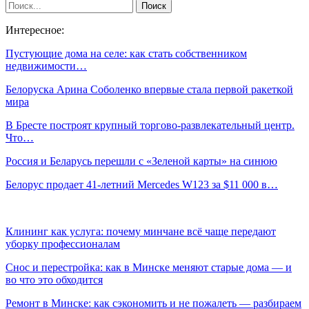
Интересное:
Пустующие дома на селе: как стать собственником
недвижимости…
Белоруска Арина Соболенко впервые стала первой ракеткой
мира
В Бресте построят крупный торгово-развлекательный центр.
Что…
Россия и Беларусь перешли с «Зеленой карты» на синюю
Белорус продает 41-летний Mercedes W123 за $11 000 в…
Клининг как услуга: почему минчане всё чаще передают
уборку профессионалам
Снос и перестройка: как в Минске меняют старые дома — и
во что это обходится
Ремонт в Минске: как сэкономить и не пожалеть — разбираем