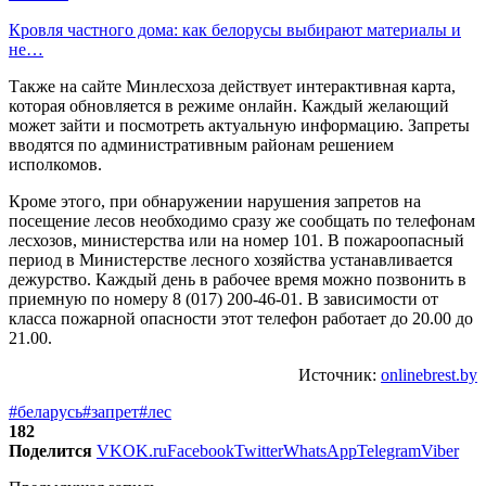
Кровля частного дома: как белорусы выбирают материалы и
не…
Также на сайте Минлесхоза действует интерактивная карта,
которая обновляется в режиме онлайн. Каждый желающий
может зайти и посмотреть актуальную информацию. Запреты
вводятся по административным районам решением
исполкомов.
Кроме этого, при обнаружении нарушения запретов на
посещение лесов необходимо сразу же сообщать по телефонам
лесхозов, министерства или на номер 101. В пожароопасный
период в Министерстве лесного хозяйства устанавливается
дежурство. Каждый день в рабочее время можно позвонить в
приемную по номеру 8 (017) 200-46-01. В зависимости от
класса пожарной опасности этот телефон работает до 20.00 до
21.00.
Источник:
onlinebrest.by
#беларусь
#запрет
#лес
182
Поделится
VK
OK.ru
Facebook
Twitter
WhatsApp
Telegram
Viber