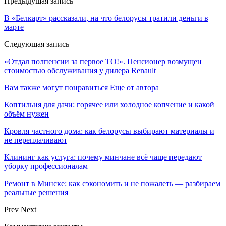
Предыдущая запись
В «Белкарт» рассказали, на что белорусы тратили деньги в
марте
Следующая запись
«Отдал полпенсии за первое ТО!». Пенсионер возмущен
стоимостью обслуживания у дилера Renault
Вам также могут понравиться
Еще от автора
Коптильня для дачи: горячее или холодное копчение и какой
объём нужен
Кровля частного дома: как белорусы выбирают материалы и
не переплачивают
Клининг как услуга: почему минчане всё чаще передают
уборку профессионалам
Ремонт в Минске: как сэкономить и не пожалеть — разбираем
реальные решения
Prev
Next