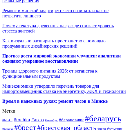
реальные решения
Ремонт в минской квартире: с чего начинать и как не
потратить лишнего
Почему текстура древесины на фасаде снижает уровень
стресса жителей
Как визуально расширить пространство с помощью
продуманных дизайнерских решений
Прогноз роста мировой экономики улучшен: аналитики
ожидают умеренное восстановление
Тренды здорового питания 2026: от веганства к
функциональным продуктам
Минэкономики утвердило перечень товаров для
импортозамещения: ставка на энергетику, ЖКХ и технологии
Время в надежных руках: ремонт часов в Минске
Метки
#беларусь
#авто
#tochka
#барановичи
#blizko
#автобус
#брест
#брестская_область
#германия
#вело
#берёза