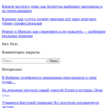
Кровля частного дома: как белорусы выбирают материалы и
не переплачивают
Клининг как услуга: почему минчане всё чаще передают
уборку профессионалам
Ремонт в Минске: как сэкономить и не пожалеть — разбираем
реальные решения
Prev
Next
Комментарии закрыты.
Интересное:
В Кобрине телефонного мошенника приговорили к трем
годам…
На аукционе продали самый дорогой Ferrari в истории. Цена
―…
Учащиеся брестской гимназии №1 посетили пограничную
заставу…