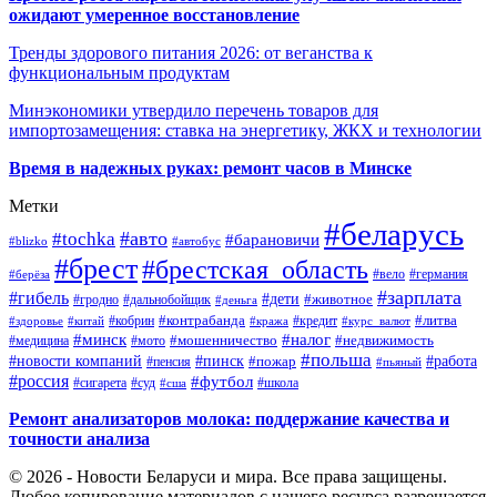
ожидают умеренное восстановление
Тренды здорового питания 2026: от веганства к
функциональным продуктам
Минэкономики утвердило перечень товаров для
импортозамещения: ставка на энергетику, ЖКХ и технологии
Время в надежных руках: ремонт часов в Минске
Метки
#беларусь
#авто
#tochka
#барановичи
#blizko
#автобус
#брест
#брестская_область
#германия
#вело
#берёза
#зарплата
#гибель
#дети
#животное
#дальнобойщик
#гродно
#деньга
#контрабанда
#литва
#кредит
#здоровье
#китай
#кобрин
#кража
#курс_валют
#минск
#налог
#мото
#мошенничество
#недвижимость
#медицина
#польша
#работа
#новости компаний
#пинск
#пожар
#пенсия
#пьяный
#россия
#футбол
#сигарета
#суд
#школа
#сша
Ремонт анализаторов молока: поддержание качества и
точности анализа
© 2026 - Новости Беларуси и мира. Все права защищены.
Любое копирование материалов с нашего ресурса разрешается