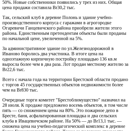
50%. Новые собственники появились у трех из них. Общая
цена продажи составила Br30,2 тыс.
Так, сельский клуб в деревне Полонь и здание учебно-
производственного корпуса с гаражами в агрогородке
Огаревичи Ганцевичского района приобрели жители этого
района. Единственным претендентам объекты были проданы
по начальной цене, увеличенной на 5%.
За административное здание по ул.Железнодорожной в
Иваново боролись два участника. В итоге цена на
одноэтажную кирпичную постройку площадью 136 кв.м
выросла более чем в два раза. Лот продан местному жителю за
Br22,6 тыс.
Всего с начала года на территории Брестской области продано
с торгов 45 государственных объектов недвижимости более
чем на Br830 тыс.
Очередные торги комитет "Брестоблимущество" назначил на
28 июля. К продаже предложено восемь объектов, в том числе
пять — со снижением цены на 80%. Это пожарное депо в
Бресте, баня, асфальтированная площадка и два сельских
клуба в Ивацевичском районе. На 50% — до Br13,1 тыс. —
снижена цена на учебно-педагогический комплекс в деревне