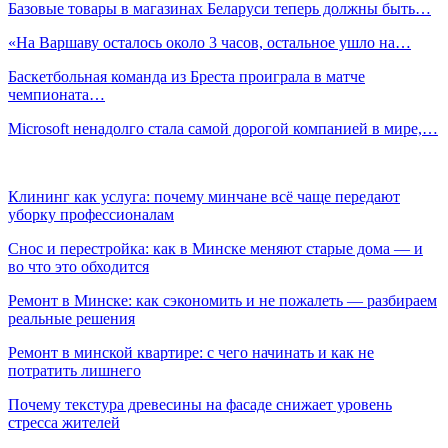
Базовые товары в магазинах Беларуси теперь должны быть…
«На Варшаву осталось около 3 часов, остальное ушло на…
Баскетбольная команда из Бреста проиграла в матче
чемпионата…
Microsoft ненадолго стала самой дорогой компанией в мире,…
Клининг как услуга: почему минчане всё чаще передают
уборку профессионалам
Снос и перестройка: как в Минске меняют старые дома — и
во что это обходится
Ремонт в Минске: как сэкономить и не пожалеть — разбираем
реальные решения
Ремонт в минской квартире: с чего начинать и как не
потратить лишнего
Почему текстура древесины на фасаде снижает уровень
стресса жителей