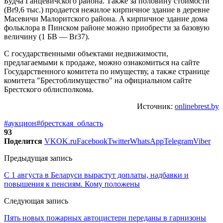
Будча Ганцевичского района. Также за половину стоимости
(Br9,6 тыс.) продается нежилое кирпичное здание в деревне
Масевичи Малоритского района. А кирпичное здание дома
фольклора в Пинском районе можно приобрести за базовую
величину (1 БВ — Br37).
С государственными объектами недвижимости,
предлагаемыми к продаже, можно ознакомиться на сайте
Государственного комитета по имуществу, а также странице
комитета "Брестоблимущество" на официальном сайте
Брестского облисполкома.
Источник:
onlinebrest.by
#аукцион
#брестская_область
93
Поделится
VK
OK.ru
Facebook
Twitter
WhatsApp
Telegram
Viber
Предыдущая запись
С 1 августа в Беларуси вырастут доплаты, надбавки и
повышения к пенсиям. Кому положены
Следующая запись
Пять новых пожарных автоцистерн переданы в гарнизоны