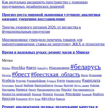
Как визуально расширить пространство с помощью
продуманных дизайнерских решений
Прогноз роста мировой экономики улучшен: аналитики
ожидают умеренное восстановление
Тренды здорового питания 2026: от веганства к
функциональным продуктам
Минэкономики утвердило перечень товаров для
импортозамещения: ставка на энергетику, ЖКХ и технологии
Время в надежных руках: ремонт часов в Минске
Метки
#беларусь
#авто
#tochka
#барановичи
#blizko
#автобус
#брест
#брестская_область
#германия
#вело
#берёза
#зарплата
#гибель
#дети
#животное
#дальнобойщик
#гродно
#деньга
#контрабанда
#литва
#кредит
#здоровье
#китай
#кобрин
#кража
#курс_валют
#минск
#налог
#мото
#мошенничество
#недвижимость
#медицина
#польша
#работа
#новости компаний
#пинск
#пожар
#пенсия
#пьяный
#россия
#футбол
#сигарета
#суд
#школа
#сша
Ремонт анализаторов молока: поддержание качества и