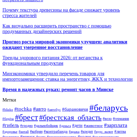
Почему текстура древесины на фасаде снижает уровень
стресса жителей
Как визуально расширить пространство с помощью
продуманных дизайнерских решений
Прогноз роста мировой экономики улучшен: аналитики
ожидают умеренное восстановление
Тренды здорового питания 2026: от веганства к
функциональным продуктам
Минэкономики утвердило перечень товаров для
импортозамещения: ставка на энергетику, ЖКХ и технологии
Время в надежных руках: ремонт часов в Минске
Метки
#беларусь
#авто
#tochka
#барановичи
#blizko
#автобус
#брест
#брестская_область
#германия
#вело
#берёза
#зарплата
#гибель
#дети
#животное
#дальнобойщик
#гродно
#деньга
#контрабанда
#литва
#кредит
#здоровье
#китай
#кобрин
#кража
#курс_валют
#минск
#налог
#мото
#мошенничество
#недвижимость