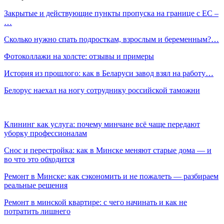
Закрытые и действующие пункты пропуска на границе с ЕС –
…
Сколько нужно спать подросткам, взрослым и беременным?…
Фотоколлажи на холсте: отзывы и примеры
История из прошлого: как в Беларуси завод взял на работу…
Белорус наехал на ногу сотруднику российской таможни
Клининг как услуга: почему минчане всё чаще передают
уборку профессионалам
Снос и перестройка: как в Минске меняют старые дома — и
во что это обходится
Ремонт в Минске: как сэкономить и не пожалеть — разбираем
реальные решения
Ремонт в минской квартире: с чего начинать и как не
потратить лишнего