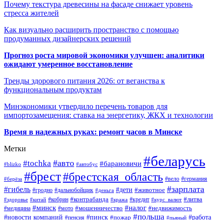
Почему текстура древесины на фасаде снижает уровень
стресса жителей
Как визуально расширить пространство с помощью
продуманных дизайнерских решений
Прогноз роста мировой экономики улучшен: аналитики
ожидают умеренное восстановление
Тренды здорового питания 2026: от веганства к
функциональным продуктам
Минэкономики утвердило перечень товаров для
импортозамещения: ставка на энергетику, ЖКХ и технологии
Время в надежных руках: ремонт часов в Минске
Метки
#беларусь
#авто
#tochka
#барановичи
#blizko
#автобус
#брест
#брестская_область
#германия
#вело
#берёза
#зарплата
#гибель
#дети
#животное
#дальнобойщик
#гродно
#деньга
#контрабанда
#литва
#кредит
#здоровье
#китай
#кобрин
#кража
#курс_валют
#минск
#налог
#мото
#мошенничество
#недвижимость
#медицина
#польша
#работа
#новости компаний
#пинск
#пожар
#пенсия
#пьяный