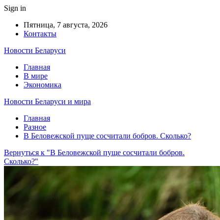
Sign in
Пятница, 7 августа, 2026
Контакты
Новости Беларуси
Главная
В мире
Экономика
Новости Беларуси и мира
Главная
Разное
В Беловежской пуще сосчитали бобров. Сколько?
Вернуться к "В Беловежской пуще сосчитали бобров.
Сколько?"