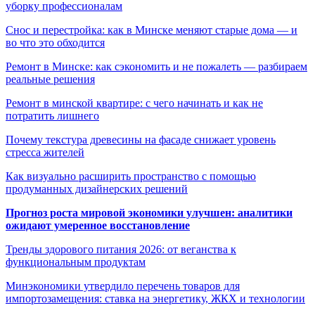
уборку профессионалам
Снос и перестройка: как в Минске меняют старые дома — и
во что это обходится
Ремонт в Минске: как сэкономить и не пожалеть — разбираем
реальные решения
Ремонт в минской квартире: с чего начинать и как не
потратить лишнего
Почему текстура древесины на фасаде снижает уровень
стресса жителей
Как визуально расширить пространство с помощью
продуманных дизайнерских решений
Прогноз роста мировой экономики улучшен: аналитики
ожидают умеренное восстановление
Тренды здорового питания 2026: от веганства к
функциональным продуктам
Минэкономики утвердило перечень товаров для
импортозамещения: ставка на энергетику, ЖКХ и технологии