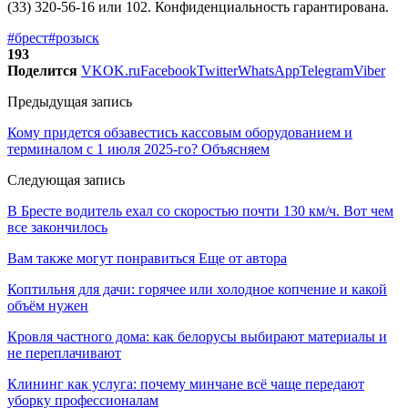
(33) 320-56-16 или 102. Конфиденциальность гарантирована.
#брест
#розыск
193
Поделится
VK
OK.ru
Facebook
Twitter
WhatsApp
Telegram
Viber
Предыдущая запись
Кому придется обзавестись кассовым оборудованием и
терминалом с 1 июля 2025-го? Объясняем
Следующая запись
В Бресте водитель ехал со скоростью почти 130 км/ч. Вот чем
все закончилось
Вам также могут понравиться
Еще от автора
Коптильня для дачи: горячее или холодное копчение и какой
объём нужен
Кровля частного дома: как белорусы выбирают материалы и
не переплачивают
Клининг как услуга: почему минчане всё чаще передают
уборку профессионалам