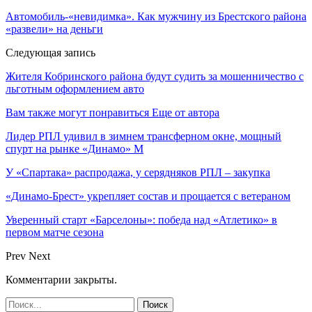
Автомобиль-«невидимка». Как мужчину из Брестского района
«развели» на деньги
Следующая запись
Жителя Кобринского района будут судить за мошенничество с
льготным оформлением авто
Вам также могут понравиться
Еще от автора
Лидер РПЛ удивил в зимнем трансферном окне, мощный
спурт на рынке «Динамо» М
У «Спартака» распродажа, у серядняков РПЛ – закупка
«Динамо-Брест» укрепляет состав и прощается с ветераном
Уверенный старт «Барселоны»: победа над «Атлетико» в
первом матче сезона
Prev
Next
Комментарии закрыты.