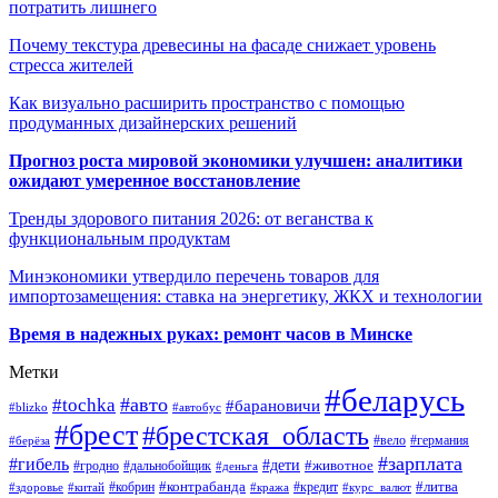
потратить лишнего
Почему текстура древесины на фасаде снижает уровень
стресса жителей
Как визуально расширить пространство с помощью
продуманных дизайнерских решений
Прогноз роста мировой экономики улучшен: аналитики
ожидают умеренное восстановление
Тренды здорового питания 2026: от веганства к
функциональным продуктам
Минэкономики утвердило перечень товаров для
импортозамещения: ставка на энергетику, ЖКХ и технологии
Время в надежных руках: ремонт часов в Минске
Метки
#беларусь
#авто
#tochka
#барановичи
#blizko
#автобус
#брест
#брестская_область
#германия
#вело
#берёза
#зарплата
#гибель
#дети
#животное
#дальнобойщик
#гродно
#деньга
#контрабанда
#литва
#кредит
#здоровье
#китай
#кобрин
#кража
#курс_валют