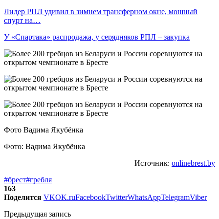
Лидер РПЛ удивил в зимнем трансферном окне, мощный
спурт на…
У «Спартака» распродажа, у серядняков РПЛ – закупка
Фото Вадима Якубёнка
Фото: Вадима Якубёнка
Источник:
onlinebrest.by
#брест
#гребля
163
Поделится
VK
OK.ru
Facebook
Twitter
WhatsApp
Telegram
Viber
Предыдущая запись