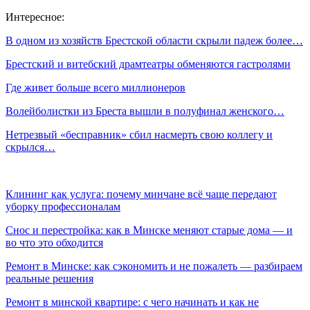
Интересное:
В одном из хозяйств Брестской области скрыли падеж более…
Брестский и витебский драмтеатры обменяются гастролями
Где живет больше всего миллионеров
Волейболистки из Бреста вышли в полуфинал женского…
Нетрезвый «бесправник» сбил насмерть свою коллегу и
скрылся…
Клининг как услуга: почему минчане всё чаще передают
уборку профессионалам
Снос и перестройка: как в Минске меняют старые дома — и
во что это обходится
Ремонт в Минске: как сэкономить и не пожалеть — разбираем
реальные решения
Ремонт в минской квартире: с чего начинать и как не