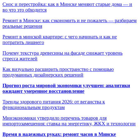
Снос и перестройка: как в Минске меняют старые дома — и
во что это обходится
Ремонт в Минске: как сэкономить и не пожалеть — разбираем
реальные решения
Ремонт в минской квартире: с чего начинать и как не
потратить лишнего
Почему текстура древесины на фасаде снижает уровень
стресса жителей
Как визуально расширить пространство с помощью
продуманных дизайнерских решений
Прогноз роста мировой экономики улучшен: аналитики
ожидают умеренное восстановление
Тренды здорового питания 2026: от веганства к
функциональным продуктам
Минэкономики утвердило перечень товаров для
импортозамещения: ставка на энергетику, ЖКХ и технологии
Время в надежных руках: ремонт часов в Минске