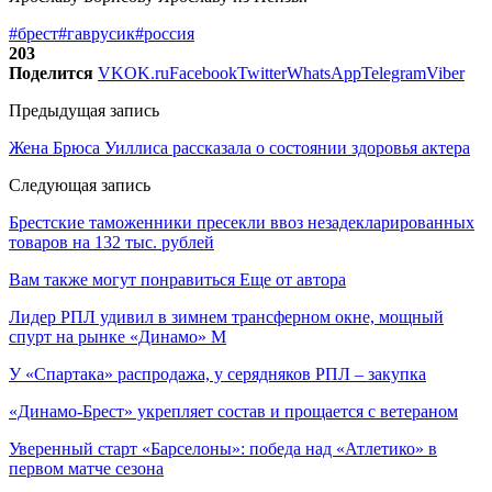
#брест
#гаврусик
#россия
203
Поделится
VK
OK.ru
Facebook
Twitter
WhatsApp
Telegram
Viber
Предыдущая запись
Жена Брюса Уиллиса рассказала о состоянии здоровья актера
Следующая запись
Брестские таможенники пресекли ввоз незадекларированных
товаров на 132 тыс. рублей
Вам также могут понравиться
Еще от автора
Лидер РПЛ удивил в зимнем трансферном окне, мощный
спурт на рынке «Динамо» М
У «Спартака» распродажа, у серядняков РПЛ – закупка
«Динамо-Брест» укрепляет состав и прощается с ветераном
Уверенный старт «Барселоны»: победа над «Атлетико» в
первом матче сезона