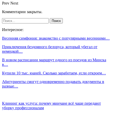
Prev
Next
Комментарии закрыты.
Интересное:
Весенняя симфония: знакомство с популярными весенними…
Приключения бездомного белоруса, который убегал от
немецкой…
В новом расписании маршрут одного из поездов из Минска
в…
Купили 10 тыс. юаней. Сколько заработаем, если откроем…
Абитуриенты смогут одновременно подавать документы в
разные…
Клининг как услуга: почему минчане всё чаще передают
уборку профессионалам