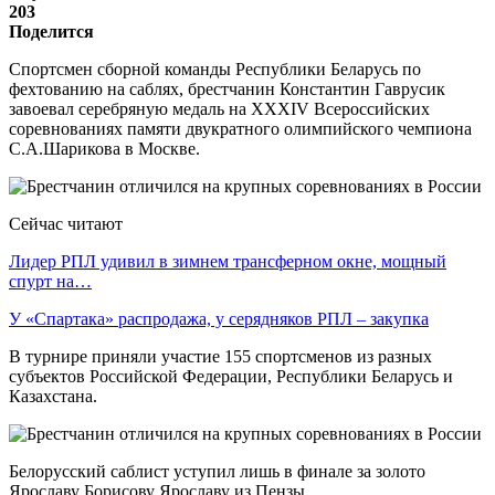
203
Поделится
Спортсмен сборной команды Республики Беларусь по
фехтованию на саблях, брестчанин Константин Гаврусик
завоевал серебряную медаль на XXXIV Всероссийских
соревнованиях памяти двукратного олимпийского чемпиона
С.А.Шарикова в Москве.
Сейчас читают
Лидер РПЛ удивил в зимнем трансферном окне, мощный
спурт на…
У «Спартака» распродажа, у серядняков РПЛ – закупка
В турнире приняли участие 155 спортсменов из разных
субъектов Российской Федерации, Республики Беларусь и
Казахстана.
Белорусский саблист уступил лишь в финале за золото
Ярославу Борисову Ярославу из Пензы.