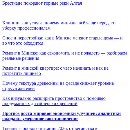
Брестчане покоряют горные реки Алтая
Клининг как услуга: почему минчане всё чаще передают
уборку профессионалам
Снос и перестройка: как в Минске меняют старые дома — и
во что это обходится
Ремонт в Минске: как сэкономить и не пожалеть — разбираем
реальные решения
Ремонт в минской квартире: с чего начинать и как не
потратить лишнего
Почему текстура древесины на фасаде снижает уровень
стресса жителей
Как визуально расширить пространство с помощью
продуманных дизайнерских решений
Прогноз роста мировой экономики улучшен: аналитики
ожидают умеренное восстановление
Тренды здорового питания 2026: от веганства к