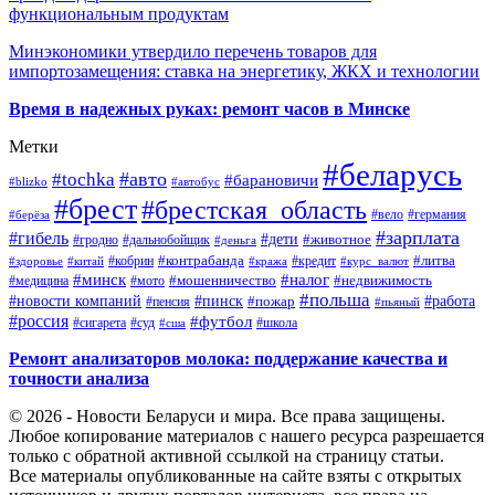
функциональным продуктам
Минэкономики утвердило перечень товаров для
импортозамещения: ставка на энергетику, ЖКХ и технологии
Время в надежных руках: ремонт часов в Минске
Метки
#беларусь
#авто
#tochka
#барановичи
#blizko
#автобус
#брест
#брестская_область
#германия
#вело
#берёза
#зарплата
#гибель
#дети
#животное
#дальнобойщик
#гродно
#деньга
#контрабанда
#литва
#кредит
#здоровье
#китай
#кобрин
#кража
#курс_валют
#минск
#налог
#мото
#мошенничество
#недвижимость
#медицина
#польша
#работа
#новости компаний
#пинск
#пожар
#пенсия
#пьяный
#россия
#футбол
#сигарета
#суд
#школа
#сша
Ремонт анализаторов молока: поддержание качества и
точности анализа
© 2026 - Новости Беларуси и мира. Все права защищены.
Любое копирование материалов с нашего ресурса разрешается
только с обратной активной ссылкой на страницу статьи.
Все материалы опубликованные на сайте взяты с открытых