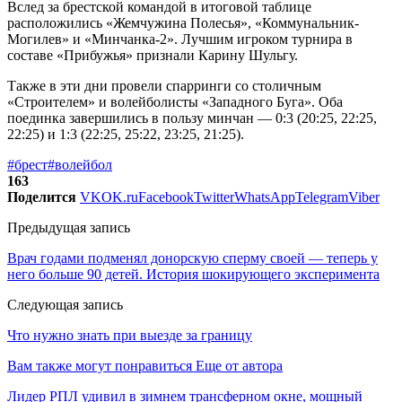
Вслед за брестской командой в итоговой таблице
расположились «Жемчужина Полесья», «Коммунальник-
Могилев» и «Минчанка-2». Лучшим игроком турнира в
составе «Прибужья» признали Карину Шульгу.
Также в эти дни провели спарринги со столичным
«Строителем» и волейболисты «Западного Буга». Оба
поединка завершились в пользу минчан — 0:3 (20:25, 22:25,
22:25) и 1:3 (22:25, 25:22, 23:25, 21:25).
#брест
#волейбол
163
Поделится
VK
OK.ru
Facebook
Twitter
WhatsApp
Telegram
Viber
Предыдущая запись
Врач годами подменял донорскую сперму своей — теперь у
него больше 90 детей. История шокирующего эксперимента
Следующая запись
Что нужно знать при выезде за границу
Вам также могут понравиться
Еще от автора
Лидер РПЛ удивил в зимнем трансферном окне, мощный