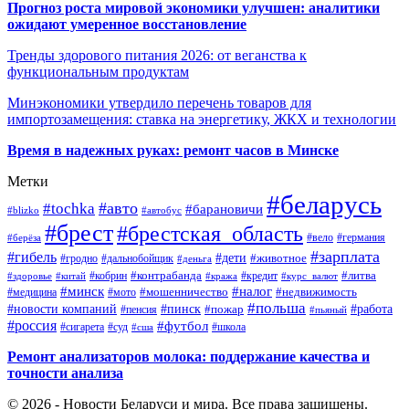
Прогноз роста мировой экономики улучшен: аналитики
ожидают умеренное восстановление
Тренды здорового питания 2026: от веганства к
функциональным продуктам
Минэкономики утвердило перечень товаров для
импортозамещения: ставка на энергетику, ЖКХ и технологии
Время в надежных руках: ремонт часов в Минске
Метки
#беларусь
#авто
#tochka
#барановичи
#blizko
#автобус
#брест
#брестская_область
#германия
#вело
#берёза
#зарплата
#гибель
#дети
#животное
#дальнобойщик
#гродно
#деньга
#контрабанда
#литва
#кредит
#здоровье
#китай
#кобрин
#кража
#курс_валют
#минск
#налог
#мото
#мошенничество
#недвижимость
#медицина
#польша
#работа
#новости компаний
#пинск
#пожар
#пенсия
#пьяный
#россия
#футбол
#сигарета
#суд
#школа
#сша
Ремонт анализаторов молока: поддержание качества и
точности анализа
© 2026 - Новости Беларуси и мира. Все права защищены.