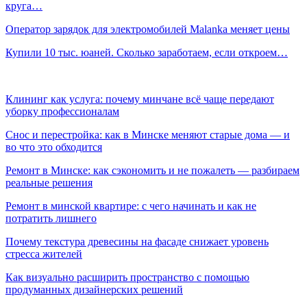
круга…
Оператор зарядок для электромобилей Malanka меняет цены
Купили 10 тыс. юаней. Сколько заработаем, если откроем…
Клининг как услуга: почему минчане всё чаще передают
уборку профессионалам
Снос и перестройка: как в Минске меняют старые дома — и
во что это обходится
Ремонт в Минске: как сэкономить и не пожалеть — разбираем
реальные решения
Ремонт в минской квартире: с чего начинать и как не
потратить лишнего
Почему текстура древесины на фасаде снижает уровень
стресса жителей
Как визуально расширить пространство с помощью
продуманных дизайнерских решений