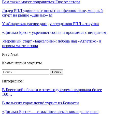
Вам также могут понравиться
Еще от автора
Лидер РПЛ удивил в зимнем трансферном окне, мощный
спурт на рынке «Динамо» М
У «Спартака» распродажа, у серядняков РПЛ – закупка
«Динамо-Брест» укрепляет состав и прощается с ветераном
Уверенный старт «Барселоны»: победа над «Атлетико» в
первом матче сезона
Prev
Next
Комментарии закрыты.
Интересное:
В Брестской области в этом году отремонтировали более
160…
В польских горах погиб турист из Беларуси
«Динамо-Брест» — самая посещаемая команда первого