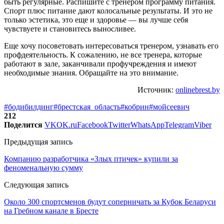
быть регулярные. Распишите с тренером программу питания.
Спорт плюс питание дают колосальные результаты. И это не
только эстетика, это еще и здоровье — вы лучше себя
чувствуете и становитесь выносливее.
Еще хочу посоветовать интересоваться тренером, узнавать его
профдеятельность. К сожалению, не все тренера, которые
работают в зале, заканчивали профучреждения и имеют
необходимые знания. Обращайте на это внимание.
Источник:
onlinebrest.by
#бодибилдинг
#брестская_область
#кобрин
#мойсеевич
212
Поделится
VK
OK.ru
Facebook
Twitter
WhatsApp
Telegram
Viber
Предыдущая запись
Компанию разработчика «Злых птичек» купили за
феноменальную сумму
Следующая запись
Около 300 спортсменов будут соперничать за Кубок Беларуси
на Гребном канале в Бресте