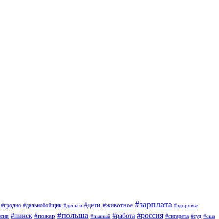
#зарплата
#дети
#животное
#дальнобойщик
#гродно
#деньга
#здоровье
#польша
#россия
#работа
#пинск
#пожар
#сигарета
#суд
нсия
#пьяный
#сша