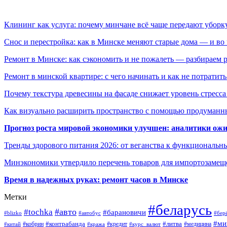
Клининг как услуга: почему минчане всё чаще передают убор
Снос и перестройка: как в Минске меняют старые дома — и во 
Ремонт в Минске: как сэкономить и не пожалеть — разбираем 
Ремонт в минской квартире: с чего начинать и как не потратит
Почему текстура древесины на фасаде снижает уровень стресс
Как визуально расширить пространство с помощью продуманн
Прогноз роста мировой экономики улучшен: аналитики ожи
Тренды здорового питания 2026: от веганства к функциональн
Минэкономики утвердило перечень товаров для импортозамеще
Время в надежных руках: ремонт часов в Минске
Метки
#беларусь
#авто
#tochka
#барановичи
#blizko
#автобус
#бер
#ми
#контрабанда
#литва
#кредит
#китай
#кобрин
#кража
#курс_валют
#медицина