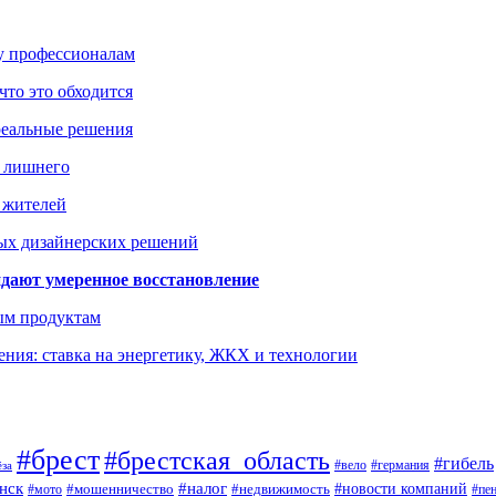
ку профессионалам
что это обходится
реальные решения
ь лишнего
а жителей
ых дизайнерских решений
дают умеренное восстановление
ым продуктам
ния: ставка на энергетику, ЖКХ и технологии
#брест
#брестская_область
#гибель
#германия
#вело
ёза
нск
#налог
#новости компаний
#мото
#мошенничество
#недвижимость
#пе