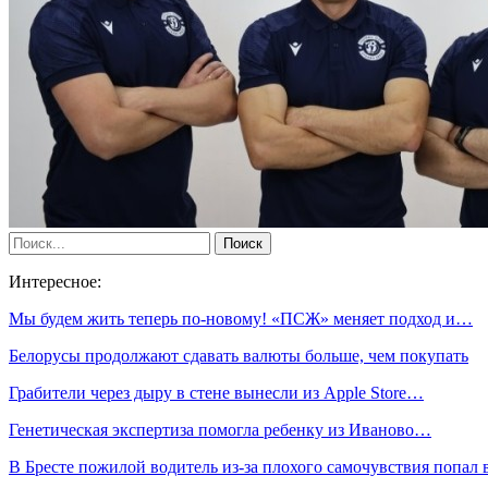
Интересное:
Мы будем жить теперь по-новому! «ПСЖ» меняет подход и…
Белорусы продолжают сдавать валюты больше, чем покупать
Грабители через дыру в стене вынесли из Apple Store…
Генетическая экспертиза помогла ребенку из Иваново…
В Бресте пожилой водитель из-за плохого самочувствия попал