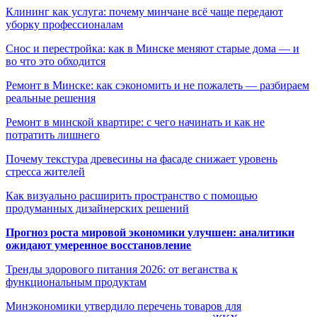
Клининг как услуга: почему минчане всё чаще передают
уборку профессионалам
Снос и перестройка: как в Минске меняют старые дома — и
во что это обходится
Ремонт в Минске: как сэкономить и не пожалеть — разбираем
реальные решения
Ремонт в минской квартире: с чего начинать и как не
потратить лишнего
Почему текстура древесины на фасаде снижает уровень
стресса жителей
Как визуально расширить пространство с помощью
продуманных дизайнерских решений
Прогноз роста мировой экономики улучшен: аналитики
ожидают умеренное восстановление
Тренды здорового питания 2026: от веганства к
функциональным продуктам
Минэкономики утвердило перечень товаров для