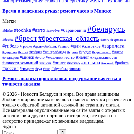
импортозамещения: ставка на энергетику, ЖКХ и технологии
Время в надежных руках: ремонт часов в Минске
Метки
#беларусь
#авто
#tochka
#барановичи
#blizko
#автобус
#брест
#брестская_область
#германия
#вело
#берёза
#зарплата
#гибель
#дети
#животное
#дальнобойщик
#гродно
#деньга
#контрабанда
#литва
#кредит
#здоровье
#китай
#кобрин
#кража
#курс_валют
#минск
#налог
#мото
#мошенничество
#недвижимость
#медицина
#польша
#работа
#новости компаний
#пинск
#пожар
#пенсия
#пьяный
#россия
#футбол
#сигарета
#суд
#школа
#сша
Ремонт анализаторов молока: поддержание качества и
точности анализа
© 2026 - Новости Беларуси и мира. Все права защищены.
Любое копирование материалов с нашего ресурса разрешается
только с обратной активной ссылкой на страницу статьи.
Все материалы опубликованные на сайте взяты с открытых
источников и других порталов интернета, все права на
авторство принадлежат их законным владельцам.
Sign in