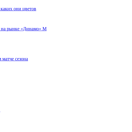
 каких они цветов
т на рынке «Динамо» М
 матче сезона
…