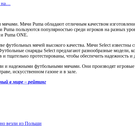
т на…
 мячами. Мячи Puma обладают отличным качеством изготовлен
 Puma пользуются популярностью среди игроков на разных уров
 и Puma ONE.
тве футбольных мячей высокого качества. Мячи Select известны
утбольные снаряды Select предлагают разнообразные модели, к
 и тщательно протестированы, чтобы обеспечить надежность и 
ми и надежными футбольными мячами. Они производят игровые 
раве, искусственном газоне и в зале.
ный в мире – рейтинг
нно везли из Польши