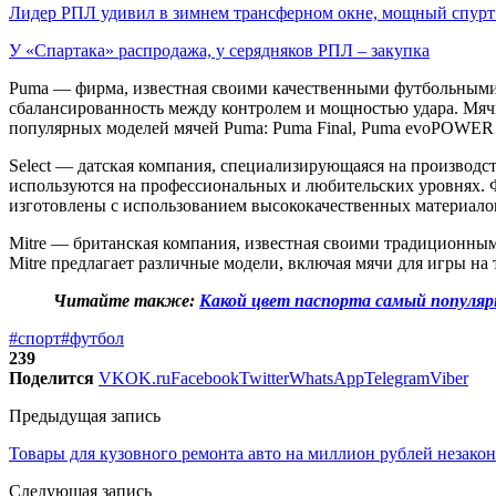
Лидер РПЛ удивил в зимнем трансферном окне, мощный спур
У «Спартака» распродажа, у серядняков РПЛ – закупка
Puma — фирма, известная своими качественными футбольными
сбалансированность между контролем и мощностью удара. Мячи
популярных моделей мячей Puma: Puma Final, Puma evoPOWER
Select — датская компания, специализирующаяся на производс
используются на профессиональных и любительских уровнях. Ф
изготовлены с использованием высококачественных материалов
Mitre — британская компания, известная своими традиционны
Mitre предлагает различные модели, включая мячи для игры на т
Читайте также:
Какой цвет паспорта самый популяр
#спорт
#футбол
239
Поделится
VK
OK.ru
Facebook
Twitter
WhatsApp
Telegram
Viber
Предыдущая запись
Товары для кузовного ремонта авто на миллион рублей незако
Следующая запись