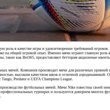
ю роль в качестве игры и удовлетворении требований игроков.
акже на общий игровой опыт. Именно мячи играют главную роль 
ы, такие как Bet365, предоставляют бетторам акционные ивенты
ьных мячей. Компания производит мячи для различных уровней 
чностью, высоким качеством швов и отличной аэродинамикой. О
 Tango, Predator и UEFA Champions League.
производстве футбольных мячей. Мячи Nike известны своей ин
а профессиональных турнирах и пользуются доверием многих фу
.