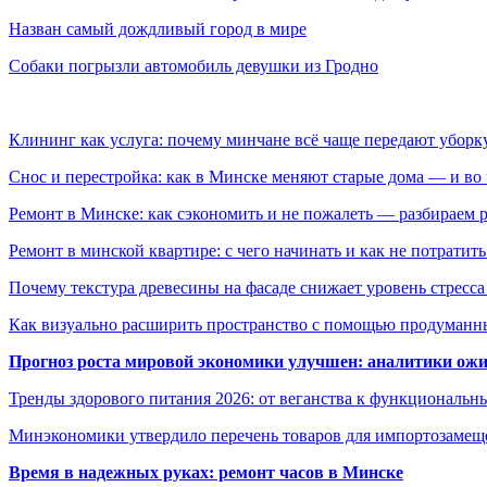
Назван самый дождливый город в мире
Собаки погрызли автомобиль девушки из Гродно
Клининг как услуга: почему минчане всё чаще передают убор
Снос и перестройка: как в Минске меняют старые дома — и во 
Ремонт в Минске: как сэкономить и не пожалеть — разбираем 
Ремонт в минской квартире: с чего начинать и как не потратит
Почему текстура древесины на фасаде снижает уровень стресс
Как визуально расширить пространство с помощью продуманн
Прогноз роста мировой экономики улучшен: аналитики ожи
Тренды здорового питания 2026: от веганства к функциональн
Минэкономики утвердило перечень товаров для импортозамеще
Время в надежных руках: ремонт часов в Минске