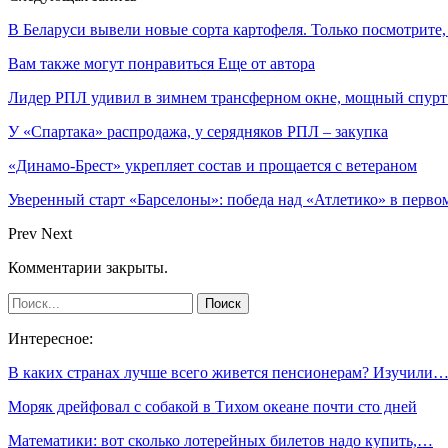
В Беларуси вывели новые сорта картофеля. Только посмотрите,
Вам также могут понравиться
Еще от автора
Лидер РПЛ удивил в зимнем трансферном окне, мощный спур
У «Спартака» распродажа, у серядняков РПЛ – закупка
«Динамо-Брест» укрепляет состав и прощается с ветераном
Уверенный старт «Барселоны»: победа над «Атлетико» в первом
Prev
Next
Комментарии закрыты.
Интересное:
В каких странах лучше всего живется пенсионерам? Изучили
Моряк дрейфовал с собакой в Тихом океане почти сто дней
Математики: вот сколько лотерейных билетов надо купить,…