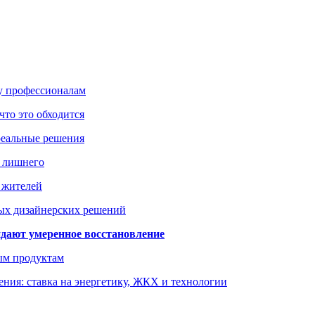
ку профессионалам
что это обходится
реальные решения
ь лишнего
а жителей
ых дизайнерских решений
дают умеренное восстановление
ым продуктам
ния: ставка на энергетику, ЖКХ и технологии