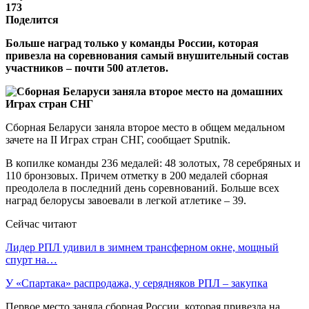
173
Поделится
Больше наград только у команды России, которая
привезла на соревнования самый внушительный состав
участников – почти 500 атлетов.
Сборная Беларуси заняла второе место в общем медальном
зачете на II Играх стран СНГ, сообщает Sputnik.
В копилке команды 236 медалей: 48 золотых, 78 серебряных и
110 бронзовых. Причем отметку в 200 медалей сборная
преодолела в последний день соревнований. Больше всех
наград белорусы завоевали в легкой атлетике – 39.
Сейчас читают
Лидер РПЛ удивил в зимнем трансферном окне, мощный
спурт на…
У «Спартака» распродажа, у серядняков РПЛ – закупка
Первое место заняла сборная России, которая привезла на