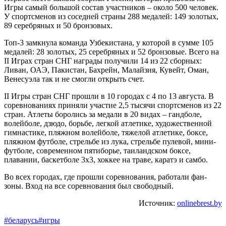
Игры самый большой состав участников – около 500 человек.
У спортсменов из соседней страны 288 медалей: 149 золотых,
89 серебряных и 50 бронзовых.
Топ-3 замкнула команда Узбекистана, у которой в сумме 105
медалей: 28 золотых, 25 серебряных и 52 бронзовые. Всего на
II Играх стран СНГ награды получили 14 из 22 сборных:
Ливан, ОАЭ, Пакистан, Бахрейн, Малайзия, Кувейт, Оман,
Венесуэла так и не смогли открыть счет.
II Игры стран СНГ прошли в 10 городах с 4 по 13 августа. В
соревнованиях приняли участие 2,5 тысячи спортсменов из 22
стран. Атлеты боролись за медали в 20 видах – гандболе,
волейболе, дзюдо, борьбе, легкой атлетике, художественной
гимнастике, пляжном волейболе, тяжелой атлетике, боксе,
пляжном футболе, стрельбе из лука, стрельбе пулевой, мини-
футболе, современном пятиборье, таиландском боксе,
плавании, баскетболе 3х3, хоккее на траве, каратэ и самбо.
Во всех городах, где прошли соревнования, работали фан-
зоны. Вход на все соревнования был свободный.
Источник:
onlinebrest.by
#беларусь
#игры