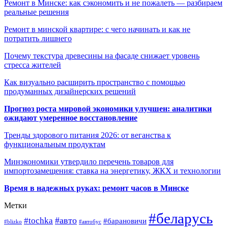
Ремонт в Минске: как сэкономить и не пожалеть — разбираем
реальные решения
Ремонт в минской квартире: с чего начинать и как не
потратить лишнего
Почему текстура древесины на фасаде снижает уровень
стресса жителей
Как визуально расширить пространство с помощью
продуманных дизайнерских решений
Прогноз роста мировой экономики улучшен: аналитики
ожидают умеренное восстановление
Тренды здорового питания 2026: от веганства к
функциональным продуктам
Минэкономики утвердило перечень товаров для
импортозамещения: ставка на энергетику, ЖКХ и технологии
Время в надежных руках: ремонт часов в Минске
Метки
#беларусь
#авто
#tochka
#барановичи
#blizko
#автобус