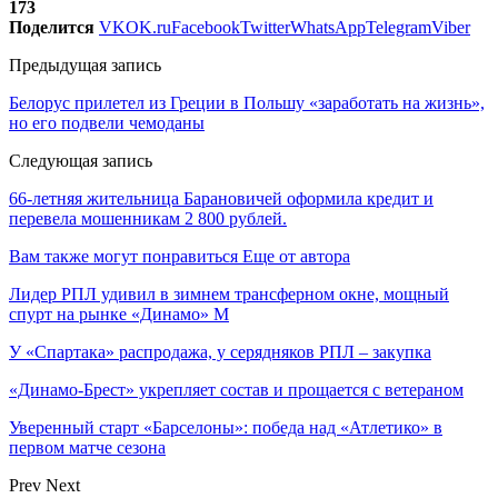
173
Поделится
VK
OK.ru
Facebook
Twitter
WhatsApp
Telegram
Viber
Предыдущая запись
Белорус прилетел из Греции в Польшу «заработать на жизнь»,
но его подвели чемоданы
Следующая запись
66-летняя жительница Барановичей оформила кредит и
перевела мошенникам 2 800 рублей.
Вам также могут понравиться
Еще от автора
Лидер РПЛ удивил в зимнем трансферном окне, мощный
спурт на рынке «Динамо» М
У «Спартака» распродажа, у серядняков РПЛ – закупка
«Динамо-Брест» укрепляет состав и прощается с ветераном
Уверенный старт «Барселоны»: победа над «Атлетико» в
первом матче сезона
Prev
Next