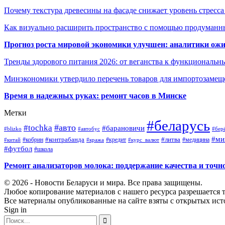
Почему текстура древесины на фасаде снижает уровень стресс
Как визуально расширить пространство с помощью продуманн
Прогноз роста мировой экономики улучшен: аналитики ожи
Тренды здорового питания 2026: от веганства к функциональн
Минэкономики утвердило перечень товаров для импортозамеще
Время в надежных руках: ремонт часов в Минске
Метки
#беларусь
#авто
#tochka
#барановичи
#blizko
#автобус
#бер
#ми
#контрабанда
#литва
#кредит
#китай
#кобрин
#кража
#курс_валют
#медицина
#футбол
#школа
Ремонт анализаторов молока: поддержание качества и точн
© 2026 - Новости Беларуси и мира. Все права защищены.
Любое копирование материалов с нашего ресурса разрешается т
Все материалы опубликованные на сайте взяты с открытых исто
Sign in