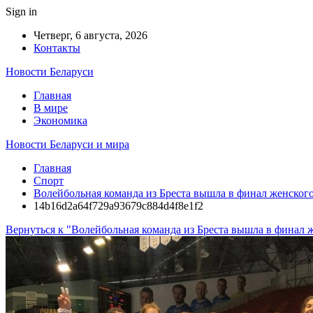
Sign in
Четверг, 6 августа, 2026
Контакты
Новости Беларуси
Главная
В мире
Экономика
Новости Беларуси и мира
Главная
Спорт
Волейбольная команда из Бреста вышла в финал женског
14b16d2a64f729a93679c884d4f8e1f2
Вернуться к "Волейбольная команда из Бреста вышла в финал 