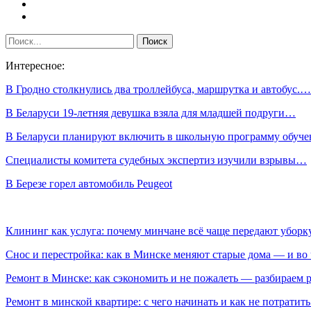
Интересное:
В Гродно столкнулись два троллейбуса, маршрутка и автобус.…
В Беларуси 19-летняя девушка взяла для младшей подруги…
В Беларуси планируют включить в школьную программу обуч
Специалисты комитета судебных экспертиз изучили взрывы…
В Березе горел автомобиль Peugeot
Клининг как услуга: почему минчане всё чаще передают убор
Снос и перестройка: как в Минске меняют старые дома — и во 
Ремонт в Минске: как сэкономить и не пожалеть — разбираем 
Ремонт в минской квартире: с чего начинать и как не потратит