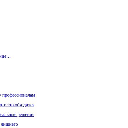
ение…
ку профессионалам
что это обходится
реальные решения
ь лишнего