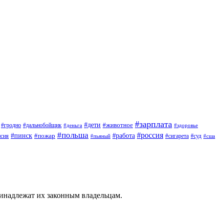
#зарплата
#дети
#животное
#дальнобойщик
#гродно
#деньга
#здоровье
#польша
#россия
#работа
#пинск
#пожар
#сигарета
#суд
нсия
#пьяный
#сша
ринадлежат их законным владельцам.