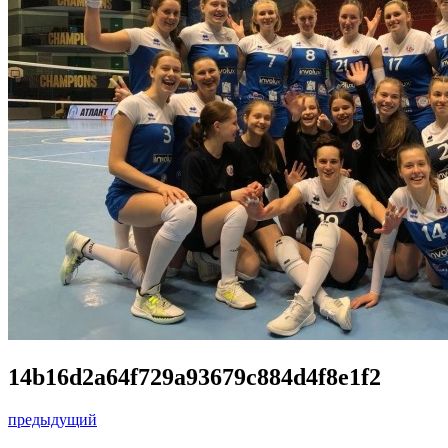
14b16d2a64f729a93679c884d4f8e1f2
предыдущий