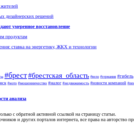
а жителей
ых дизайнерских решений
дают умеренное восстановление
ым продуктам
ния: ставка на энергетику, ЖКХ и технологии
#брест
#брестская_область
#гибель
#германия
#вело
ёза
нск
#налог
#новости компаний
#мото
#мошенничество
#недвижимость
#пе
ости анализа
олько с обратной активной ссылкой на страницу статьи.
чников и других порталов интернета, все права на авторство п