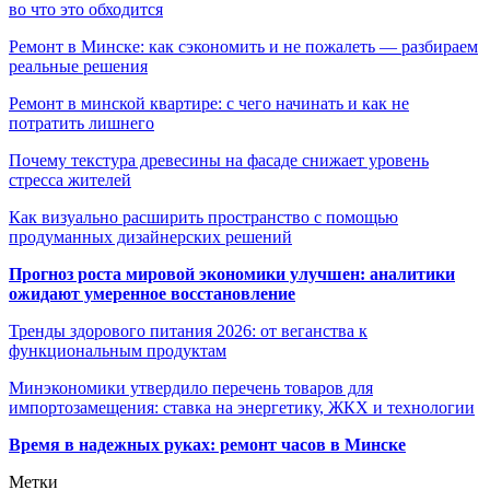
во что это обходится
Ремонт в Минске: как сэкономить и не пожалеть — разбираем
реальные решения
Ремонт в минской квартире: с чего начинать и как не
потратить лишнего
Почему текстура древесины на фасаде снижает уровень
стресса жителей
Как визуально расширить пространство с помощью
продуманных дизайнерских решений
Прогноз роста мировой экономики улучшен: аналитики
ожидают умеренное восстановление
Тренды здорового питания 2026: от веганства к
функциональным продуктам
Минэкономики утвердило перечень товаров для
импортозамещения: ставка на энергетику, ЖКХ и технологии
Время в надежных руках: ремонт часов в Минске
Метки