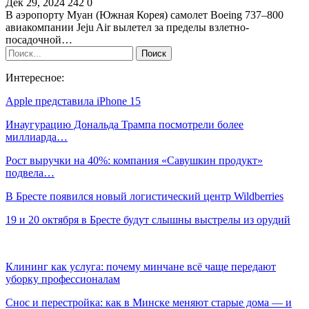
Дек 29, 2024
242
0
В аэропорту Муан (Южная Корея) самолет Boeing 737–800
авиакомпании Jeju Air вылетел за пределы взлетно-
посадочной…
Интересное:
Apple представила iPhone 15
Инаугурацию Дональда Трампа посмотрели более
миллиарда…
Рост выручки на 40%: компания «Савушкин продукт»
подвела…
В Бресте появился новый логистический центр Wildberries
19 и 20 октября в Бресте будут слышны выстрелы из орудий
Клининг как услуга: почему минчане всё чаще передают
уборку профессионалам
Снос и перестройка: как в Минске меняют старые дома — и