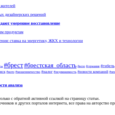
а жителей
ых дизайнерских решений
дают умеренное восстановление
ым продуктам
ния: ставка на энергетику, ЖКХ и технологии
#брест
#брестская_область
#гибель
#германия
#вело
ёза
нск
#налог
#новости компаний
#мото
#мошенничество
#недвижимость
#пе
ости анализа
олько с обратной активной ссылкой на страницу статьи.
чников и других порталов интернета, все права на авторство п