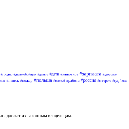
#зарплата
#дети
#животное
#дальнобойщик
#гродно
#деньга
#здоровье
#польша
#россия
#работа
#пинск
#пожар
#сигарета
#суд
нсия
#пьяный
#сша
ринадлежат их законным владельцам.