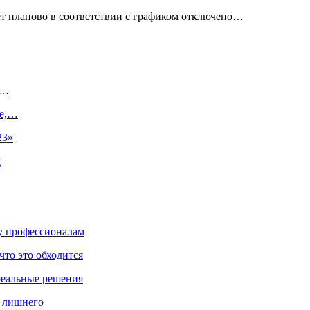
удет планово в соответствии с графиком отключено…
.…
те,…
23»
д
ку профессионалам
что это обходится
реальные решения
ь лишнего