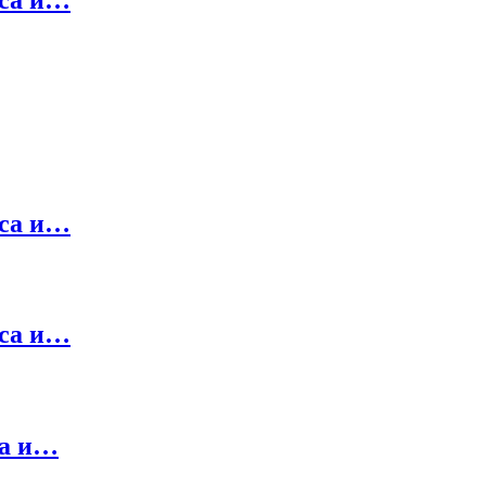
еса и…
еса и…
са и…