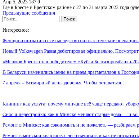
Апр 5, 2023
187
0
Где в Бресте и Брестском районе с 27 по 31 марта 2023 года б
Предыдущие сообщения
Интересное:
Женщина потратила все наследство на пластические операции
Новый Volkswagen Passat дебютировал официально. Посмотри
«Мешков Брест» стал победителем «Кубка Белгазпромбанка-20
В Беларуси изменились цены на прием драгметаллов в Госфон
7 апреля – Всемирный день здоровья. Чтобы оставаться…
Клининг как услуга: почему минчане всё чаще передают убор
Снос и перестройка: как в Минске меняют старые дома — и во 
Ремонт в Минске: как сэкономить и не пожалеть — разбираем 
Ремонт в минской квартире: с чего начинать и как не потратит