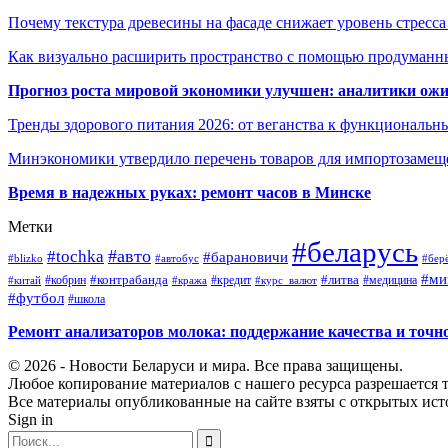
Почему текстура древесины на фасаде снижает уровень стресс
Как визуально расширить пространство с помощью продуманн
Прогноз роста мировой экономики улучшен: аналитики ожи
Тренды здорового питания 2026: от веганства к функциональн
Минэкономики утвердило перечень товаров для импортозамеще
Время в надежных руках: ремонт часов в Минске
Метки
#беларусь
#авто
#tochka
#барановичи
#blizko
#автобус
#бер
#ми
#контрабанда
#литва
#кредит
#китай
#кобрин
#кража
#курс_валют
#медицина
#футбол
#школа
Ремонт анализаторов молока: поддержание качества и точн
© 2026 - Новости Беларуси и мира. Все права защищены.
Любое копирование материалов с нашего ресурса разрешается т
Все материалы опубликованные на сайте взяты с открытых исто
Sign in