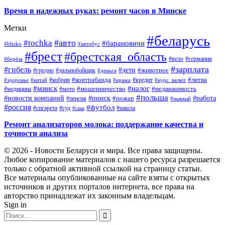
Время в надежных руках: ремонт часов в Минске
Метки
#беларусь
#авто
#tochka
#барановичи
#blizko
#автобус
#брест
#брестская_область
#германия
#вело
#берёза
#зарплата
#гибель
#дети
#животное
#дальнобойщик
#гродно
#деньга
#контрабанда
#литва
#кредит
#здоровье
#китай
#кобрин
#кража
#курс_валют
#минск
#налог
#мото
#мошенничество
#недвижимость
#медицина
#польша
#работа
#новости компаний
#пинск
#пожар
#пенсия
#пьяный
#россия
#футбол
#сигарета
#суд
#школа
#сша
Ремонт анализаторов молока: поддержание качества и
точности анализа
© 2026 - Новости Беларуси и мира. Все права защищены.
Любое копирование материалов с нашего ресурса разрешается
только с обратной активной ссылкой на страницу статьи.
Все материалы опубликованные на сайте взяты с открытых
источников и других порталов интернета, все права на
авторство принадлежат их законным владельцам.
Sign in