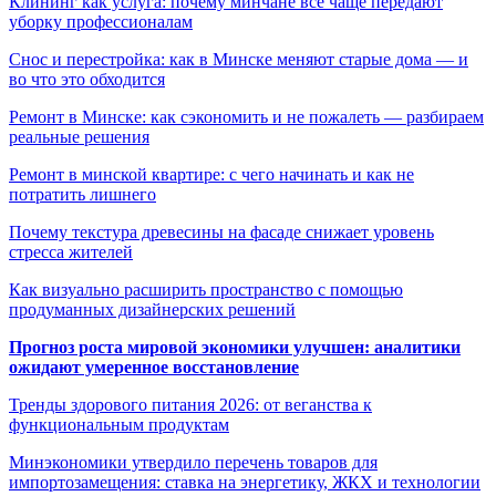
Клининг как услуга: почему минчане всё чаще передают
уборку профессионалам
Снос и перестройка: как в Минске меняют старые дома — и
во что это обходится
Ремонт в Минске: как сэкономить и не пожалеть — разбираем
реальные решения
Ремонт в минской квартире: с чего начинать и как не
потратить лишнего
Почему текстура древесины на фасаде снижает уровень
стресса жителей
Как визуально расширить пространство с помощью
продуманных дизайнерских решений
Прогноз роста мировой экономики улучшен: аналитики
ожидают умеренное восстановление
Тренды здорового питания 2026: от веганства к
функциональным продуктам
Минэкономики утвердило перечень товаров для
импортозамещения: ставка на энергетику, ЖКХ и технологии