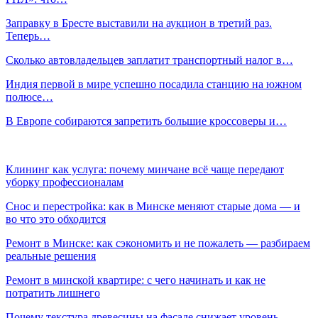
Заправку в Бресте выставили на аукцион в третий раз.
Теперь…
Сколько автовладельцев заплатит транспортный налог в…
Индия первой в мире успешно посадила станцию на южном
полюсе…
В Европе собираются запретить большие кроссоверы и…
Клининг как услуга: почему минчане всё чаще передают
уборку профессионалам
Снос и перестройка: как в Минске меняют старые дома — и
во что это обходится
Ремонт в Минске: как сэкономить и не пожалеть — разбираем
реальные решения
Ремонт в минской квартире: с чего начинать и как не
потратить лишнего
Почему текстура древесины на фасаде снижает уровень