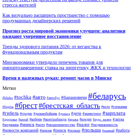
стресса жителей
Как визуально расширить пространство с помощью
продуманных дизайнерских решений
Прогноз роста мировой экономики улучшен: аналитики
ожидают умеренное восстановление
Тренды здорового питания 2026: от веганства к
функциональным продуктам
Минэкономики утвердило перечень товаров для
импортозамещения: ставка на энергетику, ЖКХ и технологии
Время в надежных руках: ремонт часов в Минске
Метки
#беларусь
#авто
#tochka
#барановичи
#blizko
#автобус
#брест
#брестская_область
#германия
#вело
#берёза
#зарплата
#гибель
#дети
#животное
#дальнобойщик
#гродно
#деньга
#контрабанда
#литва
#кредит
#здоровье
#китай
#кобрин
#кража
#курс_валют
#минск
#налог
#мото
#мошенничество
#недвижимость
#медицина
#польша
#работа
#новости компаний
#пинск
#пожар
#пенсия
#пьяный