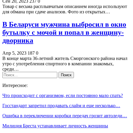
Сен 20, 2023
237
0
Товар с весьма расплывчатым описанием иногда используют
для обмана при сдаче анализов. Фото из открытых…
В Беларуси мужчина выбросил в окно
бутылку с мочой и попал в женщину-
дворника
Апр 5, 2023
187
0
В конце марта 36-летний житель Сморгонского района начал
утро с употребления спиртного в компании знакомых,
среди…
Интересное:
Что происходит с организмом, если постоянно мало спать?
Госстандарт запретил продавать слайм и еще несколько…
Ошибка в переключении коробки передач грозит автоледи…
Милиция Бреста устанавливает личность женщины