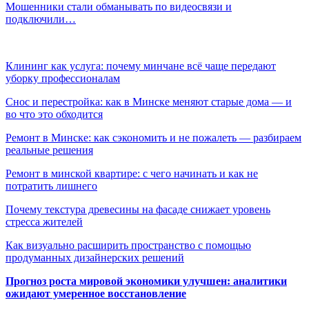
Мошенники стали обманывать по видеосвязи и
подключили…
Клининг как услуга: почему минчане всё чаще передают
уборку профессионалам
Снос и перестройка: как в Минске меняют старые дома — и
во что это обходится
Ремонт в Минске: как сэкономить и не пожалеть — разбираем
реальные решения
Ремонт в минской квартире: с чего начинать и как не
потратить лишнего
Почему текстура древесины на фасаде снижает уровень
стресса жителей
Как визуально расширить пространство с помощью
продуманных дизайнерских решений
Прогноз роста мировой экономики улучшен: аналитики
ожидают умеренное восстановление