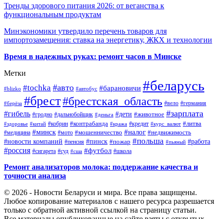
Тренды здорового питания 2026: от веганства к
функциональным продуктам
Минэкономики утвердило перечень товаров для
импортозамещения: ставка на энергетику, ЖКХ и технологии
Время в надежных руках: ремонт часов в Минске
Метки
#беларусь
#авто
#tochka
#барановичи
#blizko
#автобус
#брест
#брестская_область
#германия
#вело
#берёза
#зарплата
#гибель
#дети
#животное
#дальнобойщик
#гродно
#деньга
#контрабанда
#литва
#кредит
#здоровье
#китай
#кобрин
#кража
#курс_валют
#минск
#налог
#мото
#мошенничество
#недвижимость
#медицина
#польша
#работа
#новости компаний
#пинск
#пожар
#пенсия
#пьяный
#россия
#футбол
#сигарета
#суд
#школа
#сша
Ремонт анализаторов молока: поддержание качества и
точности анализа
© 2026 - Новости Беларуси и мира. Все права защищены.
Любое копирование материалов с нашего ресурса разрешается
только с обратной активной ссылкой на страницу статьи.
Все материалы опубликованные на сайте взяты с открытых