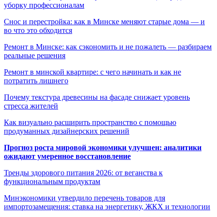
уборку профессионалам
Снос и перестройка: как в Минске меняют старые дома — и
во что это обходится
Ремонт в Минске: как сэкономить и не пожалеть — разбираем
реальные решения
Ремонт в минской квартире: с чего начинать и как не
потратить лишнего
Почему текстура древесины на фасаде снижает уровень
стресса жителей
Как визуально расширить пространство с помощью
продуманных дизайнерских решений
Прогноз роста мировой экономики улучшен: аналитики
ожидают умеренное восстановление
Тренды здорового питания 2026: от веганства к
функциональным продуктам
Минэкономики утвердило перечень товаров для
импортозамещения: ставка на энергетику, ЖКХ и технологии