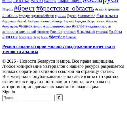
#авто
#tochka
#барановичи
#blizko
#автобус
#брест
#брестская_область
#германия
#вело
#берёза
#зарплата
#гибель
#дети
#животное
#дальнобойщик
#гродно
#деньга
#контрабанда
#литва
#кредит
#здоровье
#китай
#кобрин
#кража
#курс_валют
#минск
#налог
#мото
#мошенничество
#недвижимость
#медицина
#польша
#работа
#новости компаний
#пинск
#пожар
#пенсия
#пьяный
#россия
#футбол
#сигарета
#суд
#школа
#сша
Ремонт анализаторов молока: поддержание качества и
точности анализа
© 2026 - Новости Беларуси и мира. Все права защищены.
Любое копирование материалов с нашего ресурса разрешается
только с обратной активной ссылкой на страницу статьи.
Все материалы опубликованные на сайте взяты с открытых
источников и других порталов интернета, все права на
авторство принадлежат их законным владельцам.
Sign in