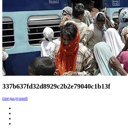
337b637fd32d8929c2b2e79040c1b13f
предыдущий