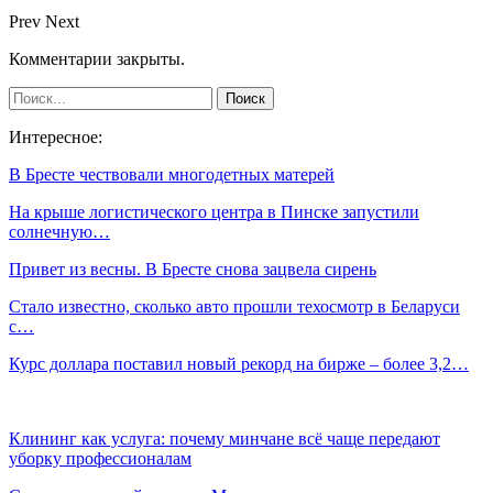
Prev
Next
Комментарии закрыты.
Интересное:
В Бресте чествовали многодетных матерей
На крыше логистического центра в Пинске запустили
солнечную…
Привет из весны. В Бресте снова зацвела сирень
Стало известно, сколько авто прошли техосмотр в Беларуси
с…
Курс доллара поставил новый рекорд на бирже – более 3,2…
Клининг как услуга: почему минчане всё чаще передают
уборку профессионалам