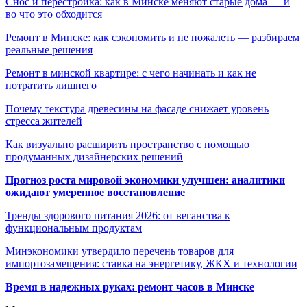
Снос и перестройка: как в Минске меняют старые дома — и
во что это обходится
Ремонт в Минске: как сэкономить и не пожалеть — разбираем
реальные решения
Ремонт в минской квартире: с чего начинать и как не
потратить лишнего
Почему текстура древесины на фасаде снижает уровень
стресса жителей
Как визуально расширить пространство с помощью
продуманных дизайнерских решений
Прогноз роста мировой экономики улучшен: аналитики
ожидают умеренное восстановление
Тренды здорового питания 2026: от веганства к
функциональным продуктам
Минэкономики утвердило перечень товаров для
импортозамещения: ставка на энергетику, ЖКХ и технологии
Время в надежных руках: ремонт часов в Минске