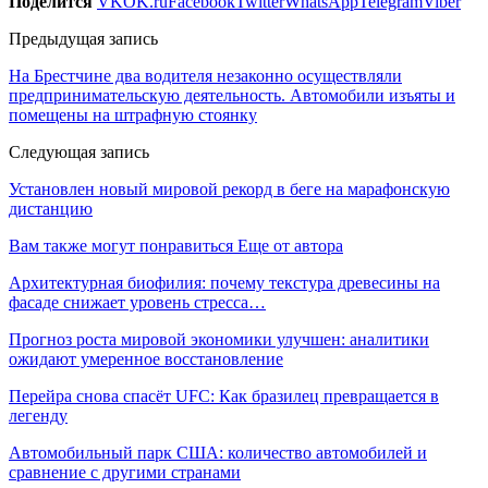
Поделится
VK
OK.ru
Facebook
Twitter
WhatsApp
Telegram
Viber
Предыдущая запись
На Брестчине два водителя незаконно осуществляли
предпринимательскую деятельность. Автомобили изъяты и
помещены на штрафную стоянку
Следующая запись
Установлен новый мировой рекорд в беге на марафонскую
дистанцию
Вам также могут понравиться
Еще от автора
Архитектурная биофилия: почему текстура древесины на
фасаде снижает уровень стресса…
Прогноз роста мировой экономики улучшен: аналитики
ожидают умеренное восстановление
Перейра снова спасёт UFC: Как бразилец превращается в
легенду
Автомобильный парк США: количество автомобилей и
сравнение с другими странами