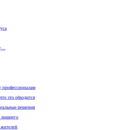
уса
цу…
ку профессионалам
что это обходится
реальные решения
ь лишнего
а жителей