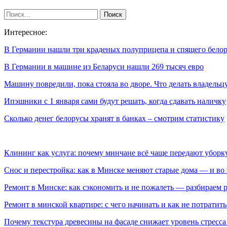
Интересное:
В Германии нашли три краденых полуприцепа и спящего белор
В Германии в машине из Беларуси нашли 269 тысяч евро
Машину повредили, пока стояла во дворе. Что делать владель
Ипэшники с 1 января сами будут решать, когда сдавать наличку
Сколько денег белорусы хранят в банках – смотрим статистику
Клининг как услуга: почему минчане всё чаще передают убор
Снос и перестройка: как в Минске меняют старые дома — и во 
Ремонт в Минске: как сэкономить и не пожалеть — разбираем 
Ремонт в минской квартире: с чего начинать и как не потратит
Почему текстура древесины на фасаде снижает уровень стресс