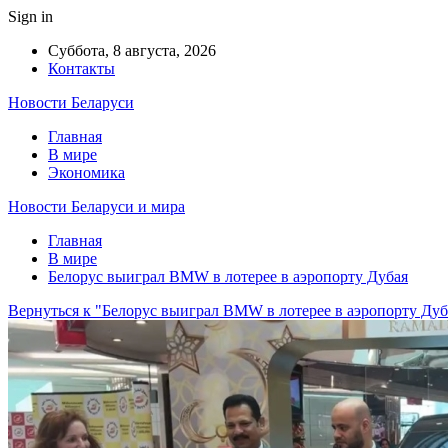
Sign in
Суббота, 8 августа, 2026
Контакты
Новости Беларуси
Главная
В мире
Экономика
Новости Беларуси и мира
Главная
В мире
Белорус выиграл BMW в лотерее в аэропорту Дубая
Вернуться к "Белорус выиграл BMW в лотерее в аэропорту Дуб