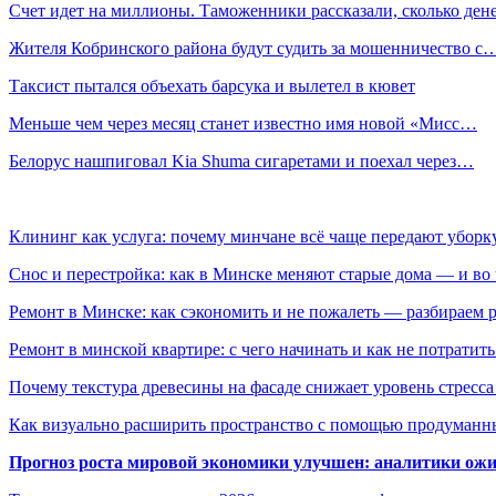
Счет идет на миллионы. Таможенники рассказали, сколько де
Жителя Кобринского района будут судить за мошенничество с
Таксист пытался объехать барсука и вылетел в кювет
Меньше чем через месяц станет известно имя новой «Мисс…
Белорус нашпиговал Kia Shuma сигаретами и поехал через…
Клининг как услуга: почему минчане всё чаще передают убор
Снос и перестройка: как в Минске меняют старые дома — и во 
Ремонт в Минске: как сэкономить и не пожалеть — разбираем 
Ремонт в минской квартире: с чего начинать и как не потратит
Почему текстура древесины на фасаде снижает уровень стресс
Как визуально расширить пространство с помощью продуманн
Прогноз роста мировой экономики улучшен: аналитики ожи