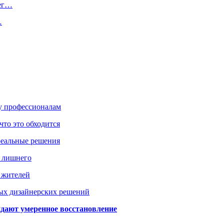
нег…
…
ку профессионалам
что это обходится
реальные решения
ь лишнего
а жителей
ых дизайнерских решений
дают умеренное восстановление