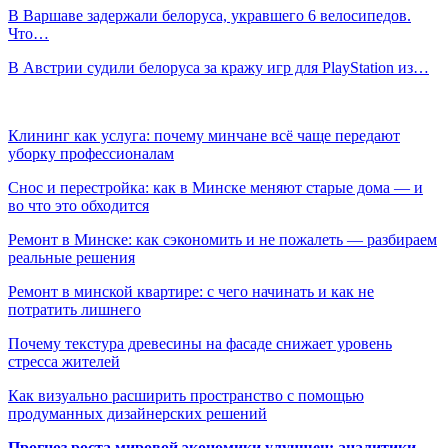
В Варшаве задержали белоруса, укравшего 6 велосипедов.
Что…
В Австрии судили белоруса за кражу игр для PlayStation из…
Клининг как услуга: почему минчане всё чаще передают
уборку профессионалам
Снос и перестройка: как в Минске меняют старые дома — и
во что это обходится
Ремонт в Минске: как сэкономить и не пожалеть — разбираем
реальные решения
Ремонт в минской квартире: с чего начинать и как не
потратить лишнего
Почему текстура древесины на фасаде снижает уровень
стресса жителей
Как визуально расширить пространство с помощью
продуманных дизайнерских решений
Прогноз роста мировой экономики улучшен: аналитики