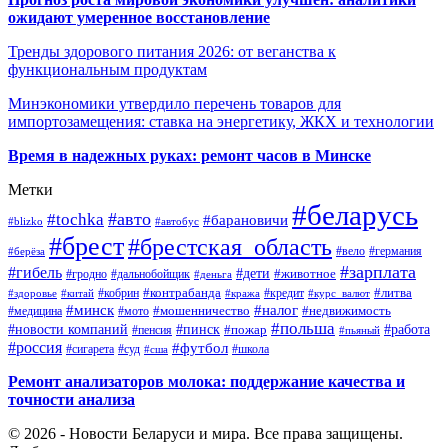
ожидают умеренное восстановление
Тренды здорового питания 2026: от веганства к
функциональным продуктам
Минэкономики утвердило перечень товаров для
импортозамещения: ставка на энергетику, ЖКХ и технологии
Время в надежных руках: ремонт часов в Минске
Метки
#беларусь
#авто
#tochka
#барановичи
#blizko
#автобус
#брест
#брестская_область
#германия
#вело
#берёза
#зарплата
#гибель
#дети
#животное
#дальнобойщик
#гродно
#деньга
#контрабанда
#литва
#кредит
#здоровье
#китай
#кобрин
#кража
#курс_валют
#минск
#налог
#мото
#мошенничество
#недвижимость
#медицина
#польша
#работа
#новости компаний
#пинск
#пожар
#пенсия
#пьяный
#россия
#футбол
#сигарета
#суд
#школа
#сша
Ремонт анализаторов молока: поддержание качества и
точности анализа
© 2026 - Новости Беларуси и мира. Все права защищены.