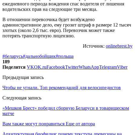
ежедневного периода вождения спас водителя от лишения
водительских прав на следующие три месяца.
В отношении перевозчика будет возбуждено
административное дело, ему грозит штраф в размере 12 тысяч
злотых (около 2,6 тыс. евро). Перевозчик может также
потерять транспортную лицензию.
Источник:
onlinebrest.by
#беларусь
#дальнобойщик
#польша
189
Поделится
VK
OK.ru
Facebook
Twitter
WhatsApp
Telegram
Viber
Предыдущая запись
Чтобы не угнали. Топ рекомендаций для велосипедистов
Следующая запись
«Мешков Брест» победил сборную Беларуси в товарищеском
матче
Вам также могут понравиться
Еще от автора
Архитектурная биофилия: почему текстура древесины на